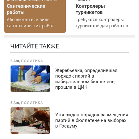
Сантехнические
Контролеры
работы
турникетов
Абсолютно все виды
Требуются контролеры
сантехнических работ.
турникетов для работы в
Быстро. Качественно.
Москве и Подмосковье
Недорого.
(мужчины, женщины).
Прием по ТК РФ. График
ЧИТАЙТЕ ТАКЖЕ
работы любой.
Бесплатное проживание.
6 Авг
,
ПОЛИТИКА
З/п – до 96000 рублей до
вычета налогов.
Жеребьевка, определившая
Ежемесячно
порядок партий в
выплачивается денежная
избирательном бюллетене,
прошла в ЦИК
премия. Возможно
бесплатное обучение,
получение документов,
5 Авг
,
ПОЛИТИКА
работа инспектором по
транспортной
Утвержден порядок размещения
безопасности с з/п до
партий в бюллетене на выборах
125000 руб.
в Госдуму