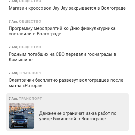
7 Авг
,
ОБЩЕСТВО
Магазин кроссовок Jay Jay закрывается в Волгограде
7 Авг
,
ОБЩЕСТВО
Программу мероприятий ко Дню физкультурника
составили в Волгограде
7 Авг
,
ОБЩЕСТВО
Родным погибших на СВО передали госнаграды в
Камышине
7 Авг
,
ТРАНСПОРТ
Электрички бесплатно развезут волгоградцев после
матча «Ротора»
7 Авг
,
ТРАНСПОРТ
Движение ограничат из-за работ по
улице Бакинской в Волгограде