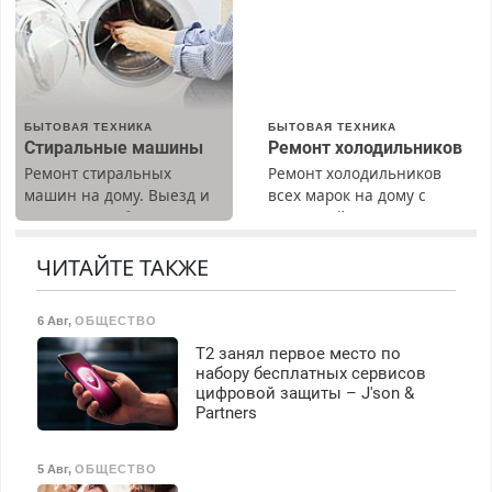
(мужчины, женщины).
Прием по ТК РФ. График
работы любой.
Бесплатное проживание.
З/п – до 96000 рублей до
вычета налогов.
БЫТОВАЯ ТЕХНИКА
БЫТОВАЯ ТЕХНИКА
Ежемесячно
Стиральные машины
Ремонт холодильников
выплачивается денежная
Ремонт стиральных
Ремонт холодильников
премия. Возможно
машин на дому. Выезд и
всех марок на дому с
бесплатное обучение,
диагностика бесплатно.
гарантией. Замена
получение документов,
Предусмотрены скидки.
резины. Качественно.
работа инспектором по
Недорого. Без выходных.
ЧИТАЙТЕ ТАКЖЕ
транспортной
Все районы. Скидка.
безопасности с з/п до
Вызов бесплатный.
125000 руб.
6 Авг
,
ОБЩЕСТВО
Т2 занял первое место по
набору бесплатных сервисов
цифровой защиты – J'son &
Partners
5 Авг
,
ОБЩЕСТВО