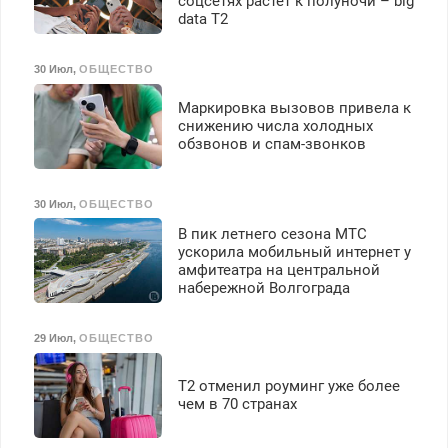
соцсетях растет к полуночи – big
data T2
30 Июл
,
ОБЩЕСТВО
Маркировка вызовов привела к
снижению числа холодных
обзвонов и спам-звонков
30 Июл
,
ОБЩЕСТВО
В пик летнего сезона МТС
ускорила мобильный интернет у
амфитеатра на центральной
набережной Волгограда
29 Июл
,
ОБЩЕСТВО
Т2 отменил роуминг уже более
чем в 70 странах