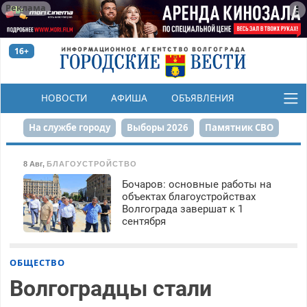
Реклама
16+
НОВОСТИ
АФИША
ОБЪЯВЛЕНИЯ
КОНКУРСЫ
На службе городу
Выборы 2026
Памятник СВО
Сталинград в сердце
Финграмотность
8 Авг
,
БЛАГОУСТРОЙСТВО
Бочаров: основные работы на
Набережная
День Победы
Реконструкция ЦПКиО
объектах благоустройствах
Волгограда завершат к 1
80-летие Победы
Парк Героев-летчиков
сентября
ОБЩЕСТВО
Волгоградцы стали