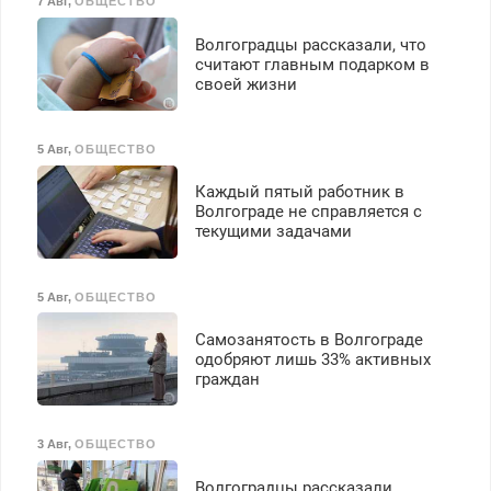
7 Авг
,
ОБЩЕСТВО
З/п – до 96000 рублей до
вычета налогов.
Волгоградцы рассказали, что
Ежемесячно
считают главным подарком в
выплачивается денежная
своей жизни
премия. Возможно
бесплатное обучение,
получение документов,
5 Авг
,
ОБЩЕСТВО
работа инспектором по
транспортной
Каждый пятый работник в
безопасности с з/п до
Волгограде не справляется с
125000 руб.
текущими задачами
5 Авг
,
ОБЩЕСТВО
Самозанятость в Волгограде
одобряют лишь 33% активных
граждан
3 Авг
,
ОБЩЕСТВО
Волгоградцы рассказали,