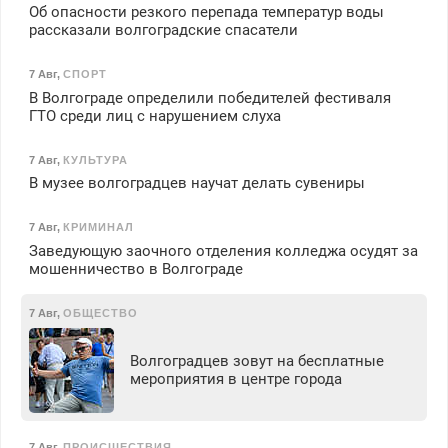
Об опасности резкого перепада температур воды
рассказали волгоградские спасатели
7 Авг
,
СПОРТ
В Волгограде определили победителей фестиваля
ГТО среди лиц с нарушением слуха
7 Авг
,
КУЛЬТУРА
В музее волгоградцев научат делать сувениры
7 Авг
,
КРИМИНАЛ
Заведующую заочного отделения колледжа осудят за
мошенничество в Волгограде
7 Авг
,
ОБЩЕСТВО
Волгоградцев зовут на бесплатные
мероприятия в центре города
7 Авг
,
ПРОИСШЕСТВИЯ