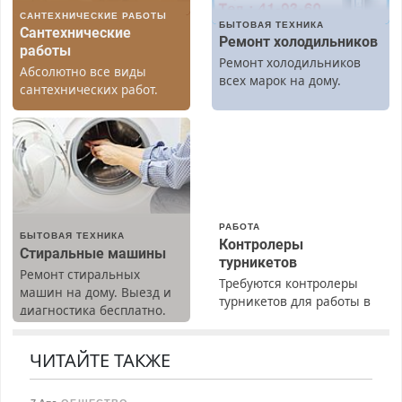
САНТЕХНИЧЕСКИЕ РАБОТЫ
БЫТОВАЯ ТЕХНИКА
Сантехнические
Ремонт холодильников
работы
Ремонт холодильников
Абсолютно все виды
всех марок на дому.
сантехнических работ.
Быстро. Качественно.
Недорого.
РАБОТА
БЫТОВАЯ ТЕХНИКА
Контролеры
Стиральные машины
турникетов
Ремонт стиральных
Требуются контролеры
машин на дому. Выезд и
турникетов для работы в
диагностика бесплатно.
Москве и Подмосковье
Предусмотрены скидки.
(мужчины, женщины).
Прием по ТК РФ. График
ЧИТАЙТЕ ТАКЖЕ
работы любой.
Бесплатное проживание.