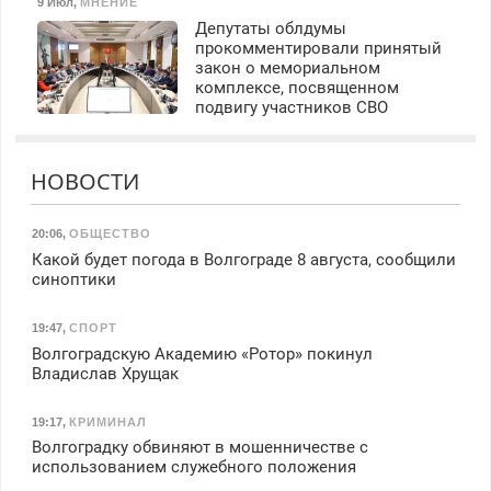
9 Июл
,
МНЕНИЕ
Депутаты облдумы
прокомментировали принятый
закон о мемориальном
комплексе, посвященном
подвигу участников СВО
НОВОСТИ
20:06
,
ОБЩЕСТВО
Какой будет погода в Волгограде 8 августа, сообщили
синоптики
19:47
,
СПОРТ
Волгоградскую Академию «Ротор» покинул
Владислав Хрущак
19:17
,
КРИМИНАЛ
Волгоградку обвиняют в мошенничестве с
использованием служебного положения