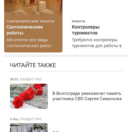
Пенсионерам – скидки до
40%. Мастер со стажем.
САНТЕХНИЧЕСКИЕ РАБОТЫ
РАБОТА
Сантехнические
Контролеры
работы
турникетов
Абсолютно все виды
Требуются контролеры
сантехнических работ.
турникетов для работы в
Быстро. Качественно.
Москве и Подмосковье
Недорого.
(мужчины, женщины).
Прием по ТК РФ. График
ЧИТАЙТЕ ТАКЖЕ
работы любой.
Бесплатное проживание.
09:57
,
ОБЩЕСТВО
З/п – до 96000 рублей до
вычета налогов.
Ежемесячно
В Волгограде увековечат память
выплачивается денежная
участника СВО Сергея Симонова
премия. Возможно
бесплатное обучение,
получение документов,
4 Авг
,
ОБЩЕСТВО
работа инспектором по
транспортной