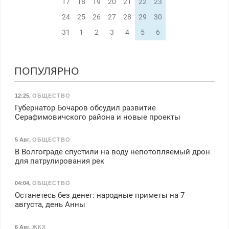
17
18
19
20
21
22
23
24
25
26
27
28
29
30
31
1
2
3
4
5
6
ПОПУЛЯРНО
12:25
,
ОБЩЕСТВО
Губернатор Бочаров обсудил развитие
Серафимовичского района и новые проекты
5 Авг
,
ОБЩЕСТВО
В Волгограде спустили на воду непотопляемый дрон
для патрулирования рек
04:04
,
ОБЩЕСТВО
Останетесь без денег: народные приметы на 7
августа, день Анны
6 Авг
,
ЖКХ