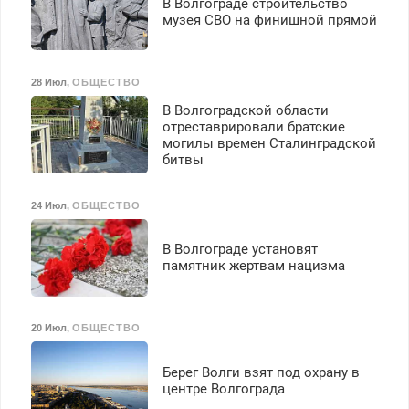
В Волгограде строительство
безопасности с з/п до
музея СВО на финишной прямой
125000 руб.
28 Июл
,
ОБЩЕСТВО
В Волгоградской области
отреставрировали братские
могилы времен Сталинградской
битвы
24 Июл
,
ОБЩЕСТВО
В Волгограде установят
памятник жертвам нацизма
20 Июл
,
ОБЩЕСТВО
Берег Волги взят под охрану в
центре Волгограда