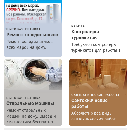
РАБОТА
БЫТОВАЯ ТЕХНИКА
Контролеры
Ремонт холодильников
турникетов
Ремонт холодильников
Требуются контролеры
всех марок на дому.
турникетов для работы в
Москве и Подмосковье
(мужчины, женщины).
Прием по ТК РФ. График
работы любой.
Бесплатное проживание.
З/п – до 96000 рублей до
вычета налогов.
САНТЕХНИЧЕСКИЕ РАБОТЫ
Ежемесячно
БЫТОВАЯ ТЕХНИКА
Сантехнические
выплачивается денежная
Стиральные машины
работы
премия. Возможно
Ремонт стиральных
Абсолютно все виды
бесплатное обучение,
машин на дому. Выезд и
сантехнических работ.
получение документов,
диагностика бесплатно.
Быстро. Качественно.
работа инспектором по
Предусмотрены скидки.
Недорого.