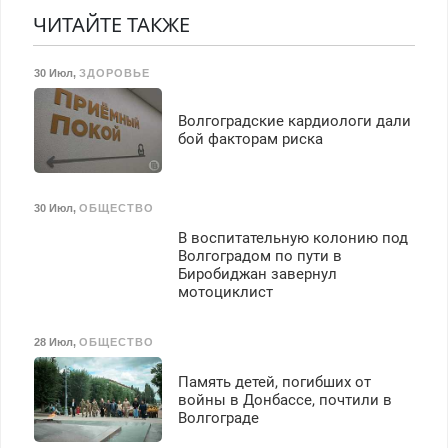
транспортной
ЧИТАЙТЕ ТАКЖЕ
безопасности с з/п до
125000 руб.
30 Июл
,
ЗДОРОВЬЕ
Волгоградские кардиологи дали
бой факторам риска
30 Июл
,
ОБЩЕСТВО
В воспитательную колонию под
Волгоградом по пути в
Биробиджан завернул
мотоциклист
28 Июл
,
ОБЩЕСТВО
Память детей, погибших от
войны в Донбассе, почтили в
Волгограде