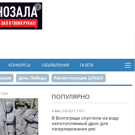
КОНКУРСЫ
ОБЪЯВЛЕНИЯ
ГАЗЕТА
ежная
День Победы
Реконструкция ЦПКиО
в
СТВО
ПОПУЛЯРНО
5 Авг
,
ОБЩЕСТВО
В Волгограде спустили на воду
непотопляемый дрон для
патрулирования рек