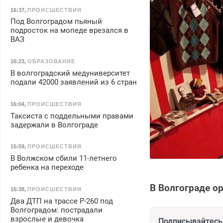
16:37
,
ПРОИСШЕСТВИЯ
Под Волгоградом пьяный
подросток на мопеде врезался в
ВАЗ
16:23
,
ОБРАЗОВАНИЕ
В волгоградский медуниверситет
подали 42000 заявлений из 6 стран
16:04
,
ПРОИСШЕСТВИЯ
Таксиста с поддельными правами
задержали в Волгограде
15:59
,
ПРОИСШЕСТВИЯ
В Волжском сбили 11-летнего
ребенка на переходе
В Волгограде о
15:38
,
ПРОИСШЕСТВИЯ
Два ДТП на трассе Р-260 под
Волгоградом: пострадали
взрослые и девочка
Подписывайтесь 