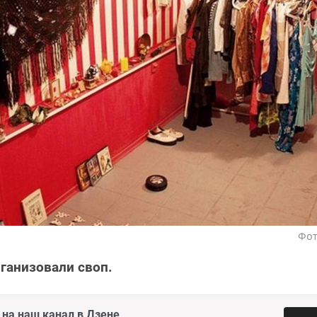
Фот
рганизовали своп.
на наш канал в Дзене