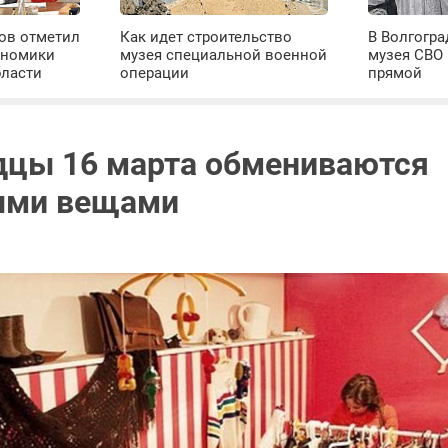
ров отметил
Как идет строительство
В Волгогра
ономики
музея специальной военной
музея СВО
бласти
операции
прямой
дцы 16 марта обмениваются
ыми вещами