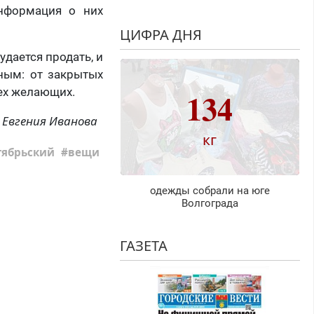
информация о них
ЦИФРА ДНЯ
дается продать, и
ным: от закрытых
ех желающих.
134
Евгения Иванова
кг
тябрьский
вещи
одежды собрали на юге
Волгограда
ГАЗЕТА