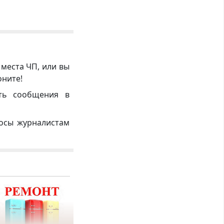
 места ЧП, или вы
оните!
ть сообщения в
росы журналистам