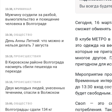
Вы всегда будете
15:38
,
КРИМИНАЛ
Мужчину осудили за разбой,
вымогательство и похищение
Сегодня, 16 мар
человека в Волгограде
сможет обменять 
15:30
,
ОБЩЕСТВО
В клубе МЕТРО в
День Анны Летней: что можно и
это одежда на ве
нельзя делать 7 августа
которые не приго
15:19
,
ПРОИСШЕСТВИЯ
многое другое. 
В Кировском районе Волгограда
пригодном для ис
насмерть сбили пешехода на
переходе
Мероприятие прой
Временные интер
15:18
,
ПРОИСШЕСТВИЯ
до 13:30 вход сос
Двух молодых людей, унесенных
течением, спасли в Волжском
будет свободным.
Своп — это со
15:00
,
ОБЩЕСТВО
потребления. Та
Волгоградцы сдали 134 кг