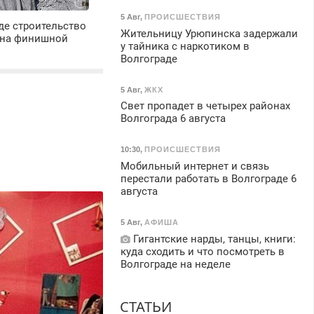
5 Авг
,
ПРОИСШЕСТВИЯ
де строительство
Жительницу Урюпинска задержали
 на финишной
у тайника с наркотиком в
Волгограде
5 Авг
,
ЖКХ
Свет пропадет в четырех районах
Волгограда 6 августа
10:30
,
ПРОИСШЕСТВИЯ
Мобильный интернет и связь
перестали работать в Волгограде 6
августа
5 Авг
,
АФИША
Гигантские нарды, танцы, книги:
куда сходить и что посмотреть в
Волгограде на неделе
СТАТЬИ