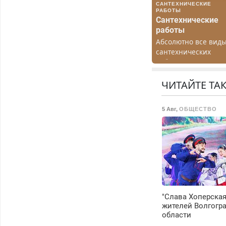
САНТЕХНИЧЕСКИЕ
РАБОТЫ
Сантехнические
работы
Абсолютно все вид
сантехнических
работ. Быстро.
Качественно.
Недорого.
ЧИТАЙТЕ ТА
5 Авг
,
ОБЩЕСТВО
"Слава Хоперская
жителей Волгогр
области