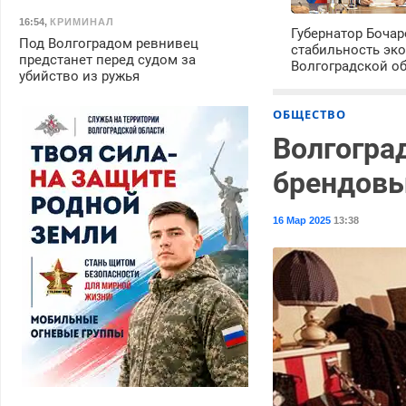
16:54
,
КРИМИНАЛ
Губернатор Боча
Под Волгоградом ревнивец
стабильность эк
предстанет перед судом за
Волгоградской о
убийство из ружья
ОБЩЕСТВО
Волгогра
брендов
16 Мар 2025
13:38