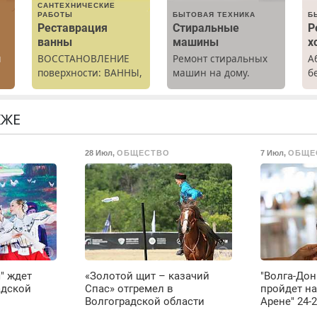
САНТЕХНИЧЕСКИЕ
РАБОТЫ
БЫТОВАЯ ТЕХНИКА
Б
Реставрация
Стиральные
Р
ванны
машины
х
ы
ВОССТАНОВЛЕНИЕ
Ремонт стиральных
А
поверхности: ВАННЫ,
машин на дому.
б
раковины,
Выезд и диагностика
Р
подоконника. От
бесплатно.
х
скола до полной
Предусмотрены
м
КЖЕ
реставрации. 100%
скидки.
г
результат.
С
28 Июл
,
ОБЩЕСТВО
7 Июл
,
ОБЩЕ
в
П
с
М
" ждет
«Золотой щит – казачий
"Волга-Дон
адской
Спас» отгремел в
пройдет на
Волгоградской области
Арене" 24-