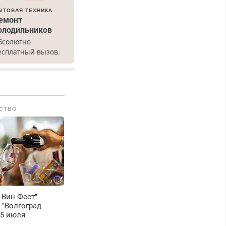
ЫТОВАЯ ТЕХНИКА
емонт
олодильников
бсолютно
есплатный вызов.
емонт
олодильников всех
арок на дому, с
арантией. Все р-ны.
рочно. Без
СТВО
ыходных.
енсионерам –
кидки до 40%.
астер со стажем.
 Вин Фест"
 "Волгоград
25 июля