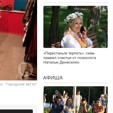
«Перестаньте терпеть»: семь
правил счастья от психолога
Натальи Денисенко
АФИША
о: "Городские вести"