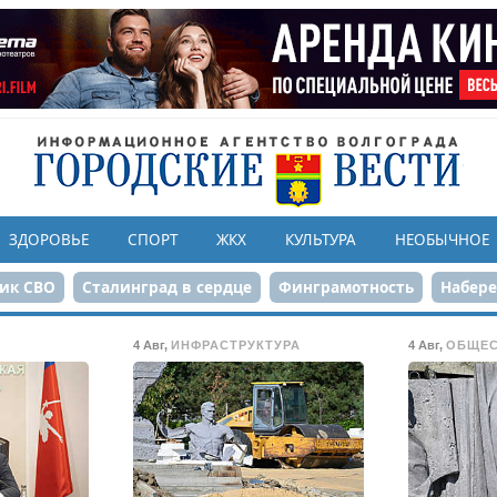
ЗДОРОВЬЕ
СПОРТ
ЖКХ
КУЛЬТУРА
НЕОБЫЧНОЕ
ик СВО
Сталинград в сердце
Финграмотность
Набер
а службе городу
80-летие Победы
Парк Героев-летчико
4 Авг
,
ИНФРАСТРУКТУРА
4 Авг
,
ОБЩЕ