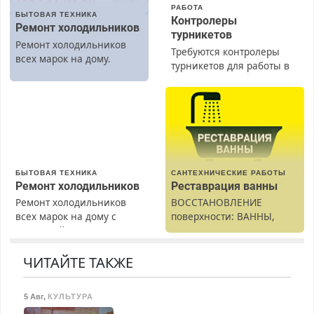
РАБОТА
БЫТОВАЯ ТЕХНИКА
Контролеры
Ремонт холодильников
турникетов
Ремонт холодильников
Требуются контролеры
всех марок на дому.
турникетов для работы в
Москве и Подмосковье
(мужчины, женщины).
Прием по ТК РФ. График
работы любой.
Бесплатное проживание.
З/п – до 96000 рублей до
вычета налогов.
БЫТОВАЯ ТЕХНИКА
САНТЕХНИЧЕСКИЕ РАБОТЫ
Ежемесячно
Ремонт холодильников
Реставрация ванны
выплачивается денежная
Ремонт холодильников
ВОССТАНОВЛЕНИЕ
премия. Возможно
всех марок на дому с
поверхности: ВАННЫ,
бесплатное обучение,
гарантией. Замена
раковины, подоконника.
получение документов,
резины. Качественно.
От скола до полной
работа инспектором по
Недорого. Без выходных.
реставрации. 100%
ЧИТАЙТЕ ТАКЖЕ
транспортной
Все районы. Скидка.
результат.
безопасности с з/п до
Вызов бесплатный.
125000 руб.
5 Авг
,
КУЛЬТУРА