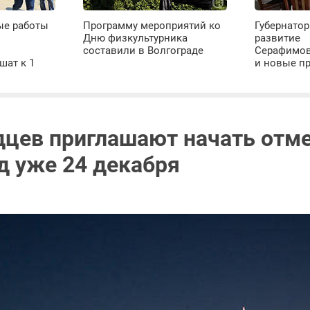
ые работы
Программу мероприятий ко
Губернатор
Дню физкультурника
развитие
х
составили в Волгограде
Серафимов
шат к 1
и новые п
дцев приглашают начать отм
д уже 24 декабря