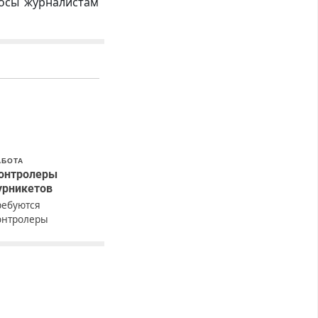
росы журналистам
АБОТА
онтролеры
урникетов
ребуются
онтролеры
урникетов для
аботы в Москве и
одмосковье
мужчины,
енщины). Прием по
К РФ. График работы