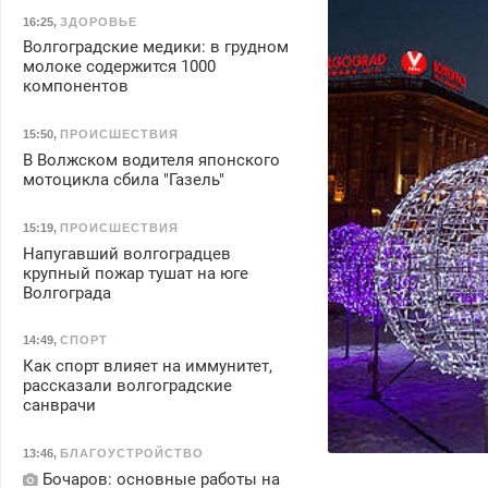
16:25
,
ЗДОРОВЬЕ
Волгоградские медики: в грудном
молоке содержится 1000
компонентов
15:50
,
ПРОИСШЕСТВИЯ
В Волжском водителя японского
мотоцикла сбила "Газель"
15:19
,
ПРОИСШЕСТВИЯ
Напугавший волгоградцев
крупный пожар тушат на юге
Волгограда
14:49
,
СПОРТ
Как спорт влияет на иммунитет,
рассказали волгоградские
санврачи
13:46
,
БЛАГОУСТРОЙСТВО
Бочаров: основные работы на