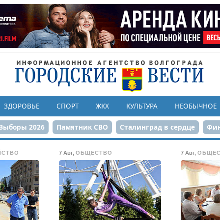
ЗДОРОВЬЕ
СПОРТ
ЖКХ
КУЛЬТУРА
НЕОБЫЧНОЕ
Выборы 2026
Памятник СВО
Сталинград в сердце
Фин
онструкция ЦПКиО
80-летие Победы
Парк Героев-летчи
ЙСТВО
7 Авг
,
ОБЩЕСТВО
7 Авг
,
ОБЩЕ