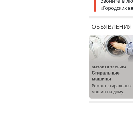
Звоните в лю
«Городских в
ОБЪЯВЛЕНИЯ
БЫТОВАЯ ТЕХНИКА
Стиральные
машины
Ремонт стиральных
машин на дому.
Выезд и диагностик
бесплатно.
Предусмотрены
скидки.