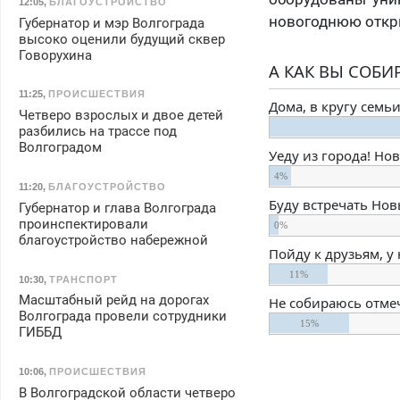
12:05
,
БЛАГОУСТРОЙСТВО
новогоднюю откр
Губернатор и мэр Волгограда
высоко оценили будущий сквер
Говорухина
А КАК ВЫ СОБИ
11:25
,
ПРОИСШЕСТВИЯ
Дома, в кругу семь
Четверо взрослых и двое детей
разбились на трассе под
Волгоградом
Уеду из города! Но
4%
11:20
,
БЛАГОУСТРОЙСТВО
Буду встречать Нов
Губернатор и глава Волгограда
проинспектировали
0%
благоустройство набережной
Пойду к друзьям, у
11%
10:30
,
ТРАНСПОРТ
Масштабный рейд на дорогах
Не собираюсь отмеч
Волгограда провели сотрудники
15%
ГИББД
10:06
,
ПРОИСШЕСТВИЯ
В Волгоградской области четверо