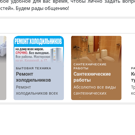
бое удобное для вас время, чтобы лично задать воп
естей». Будем рады общению!
САНТЕХНИЧЕСКИЕ
БЫТОВАЯ ТЕХНИКА
РАБОТЫ
Р
Ремонт
Сантехнические
К
холодильников
работы
т
Ремонт
Абсолютно все виды
Т
холодильников всех
сантехнических
к
а
марок на дому.
работ. Быстро.
т
Качественно.
р
Недорого.
П
(
ж
Т