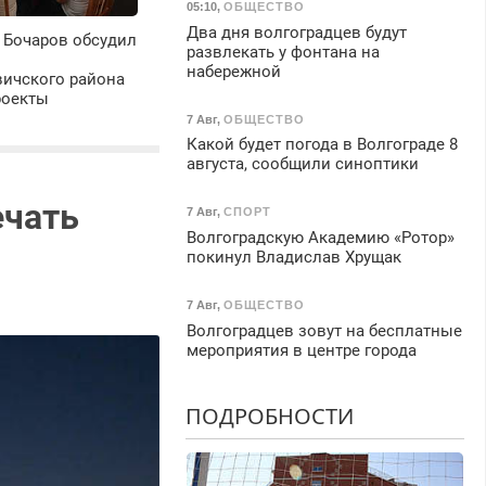
05:10
,
ОБЩЕСТВО
Два дня волгоградцев будут
 Бочаров обсудил
развлекать у фонтана на
набережной
ичского района
роекты
7 Авг
,
ОБЩЕСТВО
Какой будет погода в Волгограде 8
августа, сообщили синоптики
ечать
7 Авг
,
СПОРТ
Волгоградскую Академию «Ротор»
покинул Владислав Хрущак
7 Авг
,
ОБЩЕСТВО
Волгоградцев зовут на бесплатные
мероприятия в центре города
ПОДРОБНОСТИ