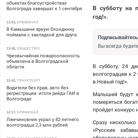
объектах благоустройствах
В субботу на 
Волгограда завершат к 1 сентября
год!».
13:43
,
КРИМИНАЛ
В Камышине яркую блондинку
поймали с закладкой для друга
Подписывайтесь 
Вы всегда будете
13:06
,
ОБЩЕСТВО
Чрезвычайная пожароопасность
объявлена в Волгоградской
В субботу, 24 д
области
волгоградцев к 2
12:42
,
ТРАНСПОРТ
в Новый год!».
Водители без прав, авто без
регристрации: итоги рейда ГАИ в
Малышей будут ж
Волгограде
померяться богат
пройдет конкурс 
12:17
,
КРИМИНАЛ
Лжечиновник украл у 82-летнего
Сразу несколько 
волгоградца 2,3 млн рублей
«Русские забав
оборудованы уни