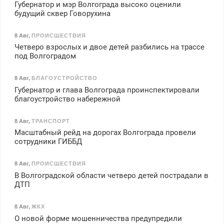
Губернатор и мэр Волгограда высоко оценили
будущий сквер Говорухина
8 Авг
,
ПРОИСШЕСТВИЯ
Четверо взрослых и двое детей разбились на трассе
под Волгоградом
8 Авг
,
БЛАГОУСТРОЙСТВО
Губернатор и глава Волгограда проинспектировали
благоустройство набережной
8 Авг
,
ТРАНСПОРТ
Масштабный рейд на дорогах Волгограда провели
сотрудники ГИББД
8 Авг
,
ПРОИСШЕСТВИЯ
В Волгоградской области четверо детей пострадали в
ДТП
8 Авг
,
ЖКХ
О новой форме мошенничества предупредили