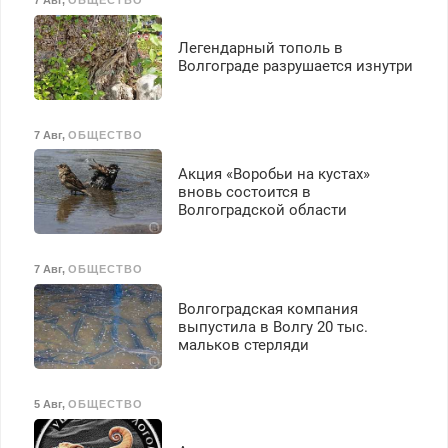
7 Авг
,
ОБЩЕСТВО
40%. Мастер со стажем.
Легендарный тополь в
Волгограде разрушается изнутри
7 Авг
,
ОБЩЕСТВО
Акция «Воробьи на кустах»
вновь состоится в
Волгоградской области
7 Авг
,
ОБЩЕСТВО
Волгоградская компания
выпустила в Волгу 20 тыс.
мальков стерляди
5 Авг
,
ОБЩЕСТВО