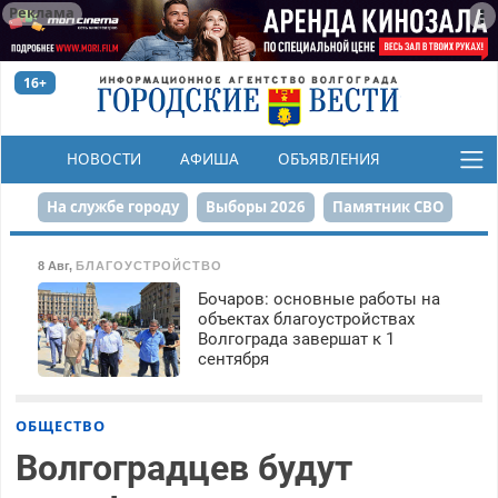
Реклама
16+
НОВОСТИ
АФИША
ОБЪЯВЛЕНИЯ
КОНКУРСЫ
На службе городу
Выборы 2026
Памятник СВО
Сталинград в сердце
Финграмотность
8 Авг
,
БЛАГОУСТРОЙСТВО
Бочаров: основные работы на
Набережная
День Победы
Реконструкция ЦПКиО
объектах благоустройствах
Волгограда завершат к 1
80-летие Победы
Парк Героев-летчиков
сентября
ОБЩЕСТВО
Волгоградцев будут