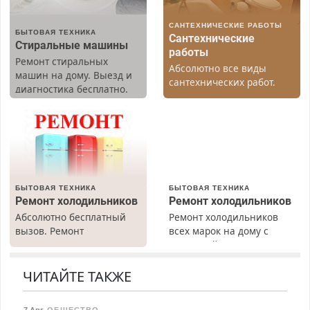
САНТЕХНИЧЕСКИЕ РАБОТЫ
БЫТОВАЯ ТЕХНИКА
Сантехнические
Стиральные машины
работы
Ремонт стиральных
Абсолютно все виды
машин на дому. Выезд и
сантехнических работ.
диагностика бесплатно.
Быстро. Качественно.
Предусмотрены скидки.
Недорого.
БЫТОВАЯ ТЕХНИКА
БЫТОВАЯ ТЕХНИКА
Ремонт холодильников
Ремонт холодильников
Абсолютно бесплатный
Ремонт холодильников
вызов. Ремонт
всех марок на дому с
холодильников всех
гарантией. Замена
марок на дому, с
резины. Качественно.
гарантией. Все р-ны.
Недорого. Без выходных.
ЧИТАЙТЕ ТАКЖЕ
Срочно. Без выходных.
Все районы. Скидка.
Пенсионерам – скидки до
Вызов бесплатный.