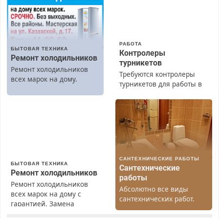
РАБОТА
БЫТОВАЯ ТЕХНИКА
Контролеры
Ремонт холодильников
турникетов
Ремонт холодильников
Требуются контролеры
всех марок на дому.
турникетов для работы в
Москве и Подмосковье
(мужчины, женщины).
Прием по ТК РФ. График
работы любой.
Бесплатное проживание.
З/п – до 96000 рублей до
вычета налогов.
САНТЕХНИЧЕСКИЕ РАБОТЫ
Ежемесячно
БЫТОВАЯ ТЕХНИКА
Сантехнические
выплачивается денежная
Ремонт холодильников
работы
премия. Возможно
Ремонт холодильников
Абсолютно все виды
бесплатное обучение,
всех марок на дому с
сантехнических работ.
получение документов,
гарантией. Замена
Быстро. Качественно.
работа инспектором по
резины. Качественно.
Недорого.