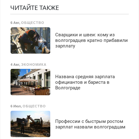
транспортной
Недорого. Без выходных.
ЧИТАЙТЕ ТАКЖЕ
безопасности с з/п до
Все районы. Скидка.
125000 руб.
Вызов бесплатный.
6 Авг
,
ОБЩЕСТВО
Сварщики и швеи: кому из
волгоградцев кратно прибавили
зарплату
4 Авг
,
ЭКОНОМИКА
Названа средняя зарплата
официантов и бариста в
Волгограде
6 Июл
,
ОБЩЕСТВО
Профессии с быстрым ростом
зарплат назвали волгоградцам