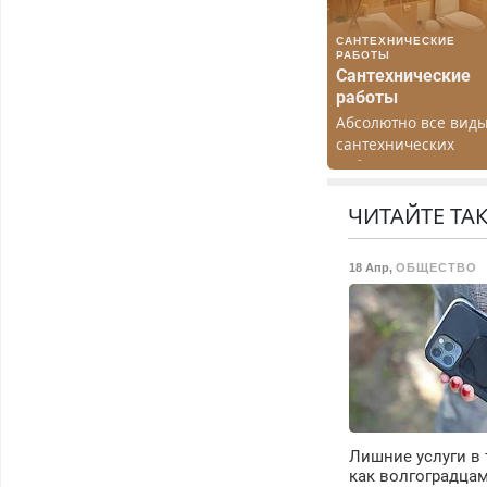
САНТЕХНИЧЕСКИЕ
РАБОТЫ
Сантехнические
работы
Абсолютно все вид
сантехнических
работ. Быстро.
Качественно.
Недорого.
ЧИТАЙТЕ ТА
18 Апр
,
ОБЩЕСТВО
Лишние услуги в 
как волгоградцам