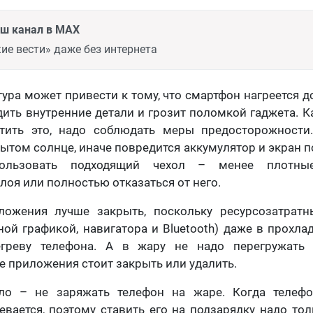
аш канал в MAX
ие вести» даже без интернета
ура может привести к тому, что смартфон нагреется до
ить внутренние детали и грозит поломкой гаджета. К
тить это, надо соблюдать меры предосторожности
ытом солнце, иначе повредится аккумулятор и экран п
ользовать подходящий чехол – менее плотны
лоя или полностью отказаться от него.
ожения лучше закрыть, поскольку ресурсозатратн
ой графикой, навигатора и Bluetooth) даже в прохла
греву телефона. А в жару не надо перегружать 
 приложения стоит закрыть или удалить.
о – не заряжать телефон на жаре. Когда телефо
евается, поэтому ставить его на подзарядку надо то