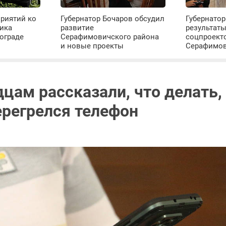
риятий ко
Губернатор Бочаров обсудил
Губернатор
ика
развитие
результат
ограде
Серафимовичского района
соцпроект
и новые проекты
Серафимо
цам рассказали, что делать,
ерегрелся телефон