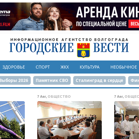
ЗДОРОВЬЕ
СПОРТ
ЖКХ
КУЛЬТУРА
НЕОБЫЧНОЕ
Выборы 2026
Памятник СВО
Сталинград в сердце
Фин
онструкция ЦПКиО
80-летие Победы
Парк Героев-летчи
7 Авг
,
ОБЩЕСТВО
7 Авг
,
ОБЩЕ