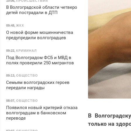
10:06
,
ПРОИСШЕСТВИЯ
В Волгоградской области четверо
детей пострадали в ДТП
09:48
,
ЖКХ
О новой форме мошенничества
предупредили волгоградцев
09:22
,
КРИМИНАЛ
Под Волгоградом ФСБ и МВД в
полях проверили 250 мигрантов
09:13
,
ОБЩЕСТВО
Семьям волгоградских героев
передали награды
08:07
,
ОБЩЕСТВО
Появился новый критерий отказа
волгоградцам в банковском
В Волгоградск
переводе
только на здоро
07:07
,
ОБЩЕСТВО