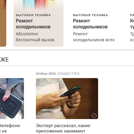
БЫТОВАЯ ТЕХНИКА
БЫТОВАЯ ТЕХНИКА
Р
Ремонт
Ремонт
К
холодильников
холодильников
т
ы
Абсолютно
Ремонт
Т
бесплатный вызов.
холодильников всех
к
Ремонт
марок на дому с
т
холодильников всех
гарантией. Замена
р
марок на дому, с
резины. Качественно.
П
КЖЕ
гарантией. Все р-ны.
Недорого. Без
(
Срочно. Без
выходных. Все
ж
24 Июл 2024
,
ОБЩЕСТВО
выходных.
районы. Скидка.
Т
Пенсионерам –
Вызов бесплатный.
л
скидки до 40%.
п
Мастер со стажем.
9
в
Е
в
д
В
телефоне:
Эксперт рассказал, какие
о
 не
приложения занимают