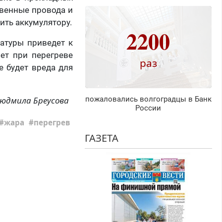
твенные провода и
ить аккумулятору.
2200
ратуры приведет к
ет при перегреве
раз
е будет вреда для
пожаловались волгоградцы в Банк
юдмила Бреусова
России
жара
перегрев
ГАЗЕТА