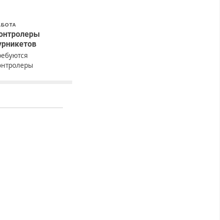
АБОТА
онтролеры
урникетов
ребуются
онтролеры
урникетов для
аботы в Москве и
одмосковье
мужчины,
енщины). Прием по
К РФ. График работы
юбой. Бесплатное
роживание. З/п – до
6000 рублей до
ычета налогов.
жемесячно
ыплачивается
енежная премия.
озможно бесплатное
бучение, получение