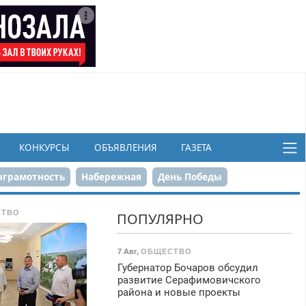
КОНКУРСЫ
ОБЪЯВЛЕНИЯ
ГАЗЕТА
грамотность
Набережная
День Победы
ков
СТВО
ПОПУЛЯРНО
7 Авг
,
ОБЩЕСТВО
Губернатор Бочаров обсудил
развитие Серафимовичского
района и новые проекты