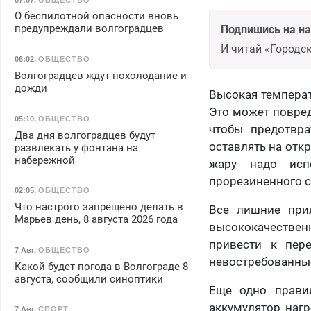
О беспилотной опасности вновь
предупреждали волгоградцев
Подпишись на н
И читай «Городск
06:02
,
ОБЩЕСТВО
Волгоградцев ждут похолодание и
дожди
Высокая температ
Это может повред
05:10
,
ОБЩЕСТВО
чтобы предотвра
Два дня волгоградцев будут
оставлять на откр
развлекать у фонтана на
набережной
жару надо исп
прорезиненного с
02:05
,
ОБЩЕСТВО
Что настрого запрещено делать в
Все лишние прил
Марьев день, 8 августа 2026 года
высококачественн
привести к пере
7 Авг
,
ОБЩЕСТВО
невостребованные
Какой будет погода в Волгограде 8
августа, сообщили синоптики
Еще одно правил
аккумулятор нагр
7 Авг
,
СПОРТ