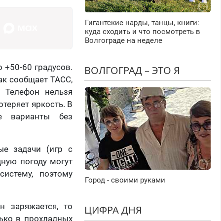
Гигантские нарды, танцы, книги:
куда сходить и что посмотреть в
Волгограде на неделе
 +50-60 градусов.
ВОЛГОГРАД – ЭТО Я
ак сообщает ТАСС,
. Телефон нельзя
отеряет яркость. В
е варианты без
ые задачи (игр с
дную погоду могут
систему, поэтому
Город - своими руками
н заряжается, то
ЦИФРА ДНЯ
лько в прохладных