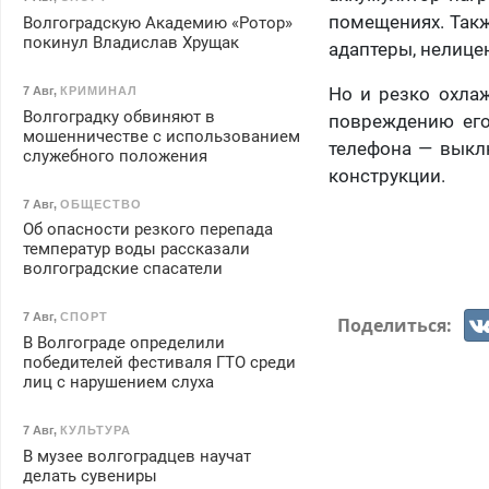
помещениях. Такж
Волгоградскую Академию «Ротор»
покинул Владислав Хрущак
адаптеры, нелице
Но и резко охлаж
7 Авг
,
КРИМИНАЛ
Волгоградку обвиняют в
повреждению его
мошенничестве с использованием
телефона — выклю
служебного положения
конструкции.
7 Авг
,
ОБЩЕСТВО
Об опасности резкого перепада
температур воды рассказали
волгоградские спасатели
7 Авг
,
СПОРТ
Поделиться:
В Волгограде определили
победителей фестиваля ГТО среди
лиц с нарушением слуха
7 Авг
,
КУЛЬТУРА
В музее волгоградцев научат
делать сувениры