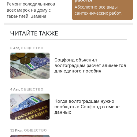
Ремонт холодильников
Абсолютно все виды
всех марок на дому с
сантехнических работ.
гарантией. Замена
Быстро. Качественно.
резины. Качественно.
Недорого.
Недорого. Без выходных.
ЧИТАЙТЕ ТАКЖЕ
Все районы. Скидка.
Вызов бесплатный.
6 Авг
,
ОБЩЕСТВО
Соцфонд объяснил
волгоградцам расчет алиментов
для единого пособия
4 Авг
,
ОБЩЕСТВО
Когда волгоградцам нужно
сообщать в Соцфонд о смене
данных
31 Июл
,
ОБЩЕСТВО