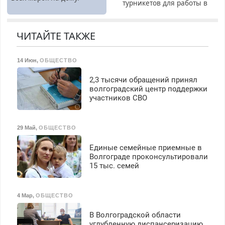
турникетов для работы в
Москве и Подмосковье
(мужчины, женщины).
Прием по ТК РФ. График
ЧИТАЙТЕ ТАКЖЕ
работы любой.
Бесплатное проживание.
14 Июн
,
ОБЩЕСТВО
З/п – до 96000 рублей до
вычета налогов.
2,3 тысячи обращений принял
Ежемесячно
волгоградский центр поддержки
выплачивается денежная
участников СВО
премия. Возможно
бесплатное обучение,
получение документов,
29 Май
,
ОБЩЕСТВО
работа инспектором по
транспортной
Единые семейные приемные в
безопасности с з/п до
Волгограде проконсультировали
125000 руб.
15 тыс. семей
4 Мар
,
ОБЩЕСТВО
В Волгоградской области
углубленную диспансеризацию