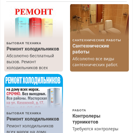
САНТЕХНИЧЕСКИЕ РАБОТЫ
БЫТОВАЯ ТЕХНИКА
Сантехнические
Ремонт холодильников
работы
Абсолютно бесплатный
Абсолютно все виды
вызов. Ремонт
сантехнических работ.
холодильников всех
Быстро. Качественно.
марок на дому, с
Недорого.
гарантией. Все р-ны.
Срочно. Без выходных.
Пенсионерам – скидки до
40%. Мастер со стажем.
РАБОТА
БЫТОВАЯ ТЕХНИКА
Контролеры
Ремонт холодильников
турникетов
Ремонт холодильников
Требуются контролеры
всех марок на дому.