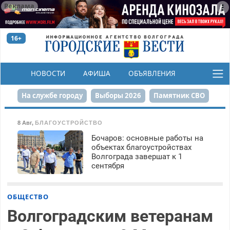
Реклама
16+
НОВОСТИ
АФИША
ОБЪЯВЛЕНИЯ
КОНКУРСЫ
На службе городу
Выборы 2026
Памятник СВО
Сталинград в сердце
Финграмотность
8 Авг
,
БЛАГОУСТРОЙСТВО
Бочаров: основные работы на
Набережная
День Победы
Реконструкция ЦПКиО
объектах благоустройствах
Волгограда завершат к 1
80-летие Победы
Парк Героев-летчиков
сентября
ОБЩЕСТВО
Волгоградским ветеранам