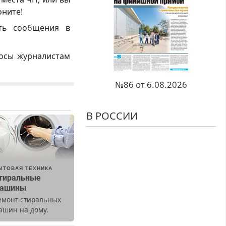
оните!
ть сообщения в
росы журналистам
№86 от 6.08.2026
В РОССИИ
ЫТОВАЯ ТЕХНИКА
тиральные
ашины
емонт стиральных
ашин на дому.
ыезд и диагностика