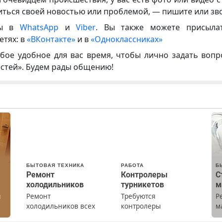
иться своей новостью или проблемой, — пишите или зв
ны в
WhatsApp
и
Viber
. Вы также можете присыла
етях: в
«ВКонтакте»
и в
«Одноклассниках»
бое удобное для вас время, чтобы лично задать воп
естей». Будем рады общению!
БЫТОВАЯ ТЕХНИКА
РАБОТА
Б
Ремонт
Контролеры
С
холодильников
турникетов
м
ы
Ремонт
Требуются
Р
холодильников всех
контролеры
м
марок на дому с
турникетов для
В