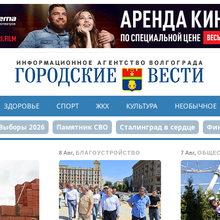
ЗДОРОВЬЕ
СПОРТ
ЖКХ
КУЛЬТУРА
НЕОБЫЧНОЕ
Выборы 2026
Памятник СВО
Сталинград в сердце
Фин
онструкция ЦПКиО
80-летие Победы
Парк Героев-летчи
8 Авг
,
БЛАГОУСТРОЙСТВО
7 Авг
,
ОБЩЕ