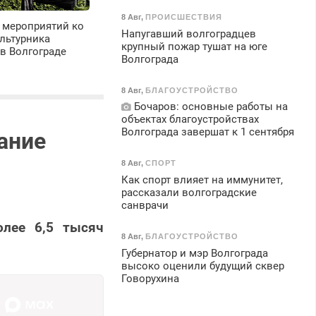
8 Авг
,
ПРОИСШЕСТВИЯ
 мероприятий ко
Напугавший волгоградцев
льтурника
крупный пожар тушат на юге
в Волгограде
Волгограда
8 Авг
,
БЛАГОУСТРОЙСТВО
Бочаров: основные работы на
объектах благоустройствах
Волгограда завершат к 1 сентября
ание
8 Авг
,
СПОРТ
Как спорт влияет на иммунитет,
рассказали волгоградские
санврачи
олее 6,5 тысяч
8 Авг
,
БЛАГОУСТРОЙСТВО
Губернатор и мэр Волгограда
высоко оценили будущий сквер
Говорухина