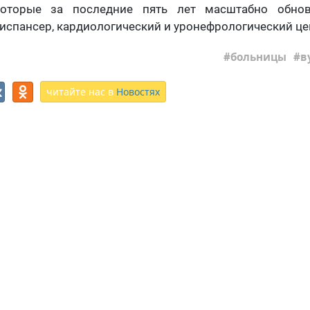
орые за последние пять лет масштабно обновл
испансер, кардиологический и уронефрологический це
больницы
в
читайте нас в
Новостях