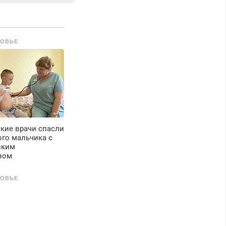
есплатно.
редусмотрены
кидки.
РОВЬЕ
кие врачи спасли
го мальчика с
ским
зом
РОВЬЕ