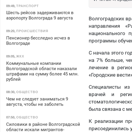
09:49
,
ТРАНСПОРТ
Шесть рейсов задерживаются в
аэропорту Волгограда 9 августа
Волгоградских вр
направления «Р
09:20
,
ПРОИСШЕСТВИЯ
национального п
Пенсионер бесследно исчез в
программы обуче
Волгограде
С начала этого го
09:05
,
ЖКХ
на 7% больше, че
Коммунальные компании
лечение в регио
Волгоградской области наказали
штрафами на сумму более 45 млн.
«Городские вести»
рублей
Специалисты из 
08:30
,
ОБЩЕСТВО
врачей и регис
Чем не следует заниматься 9
стоматологическ
августа, чтобы не заболеть
была связана с м
07:50
,
ОБЩЕСТВО
К реализации пр
Силовики в районе Волгоградской
присоединились 
области искали мигрантов-