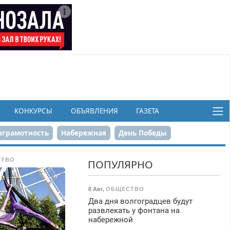
КОНКУРСЫ
ОБЪЯВЛЕНИЯ
ГАЗЕТА
грамотность
Набережная
День Победы
ков
СТВО
ПОПУЛЯРНО
8 Авг
,
ОБЩЕСТВО
Два дня волгоградцев будут
развлекать у фонтана на
набережной