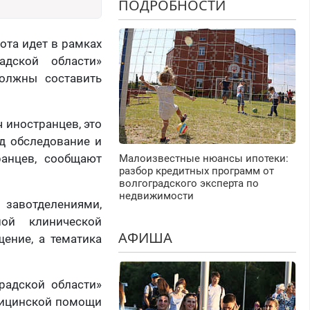
ПОДРОБНОСТИ
ота идет в рамках
адской области»
должны составить
ч иностранцев, это
од обследование и
ранцев, сообщают
Малоизвестные нюансы ипотеки:
разбор кредитных программ от
волгоградского эксперта по
недвижимости
 завотделениями,
ной клинической
АФИША
ение, а тематика
радской области»
дицинской помощи