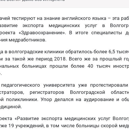
ачей тестируют на знание английского языка – эта раб
азвитие экспорта медицинских услуг в Волгогр
роекта «Здравоохранение». В итоге специалисты 
ния медработников.
да в волгоградские клиники обратилось более 6,5 тыся
м за такой же период 2018. Всего же за прошлый г
нальных больницах прошли более 40 тысяч иност
.
педагогического университета уже протестировали
траторов, регистраторов Волгоградской област
ой поликлиники. Упор делался на аудирование и общ
едициной.
оекта «Развитие экспорта медицинских услуг Волгог
уже 19 учреждений, в том числе больницы скорой ме