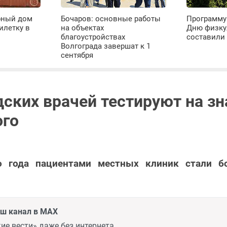
рный дом
Бочаров: основные работы
Программу
илетку в
на объектах
Дню физку
благоустройствах
составили 
Волгограда завершат к 1
сентября
дских врачей тестируют на зн
ого
о года пациентами местных клиник стали б
аш канал в MAX
ие вести» даже без интернета