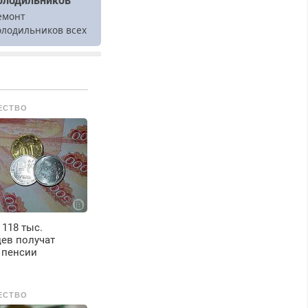
олодильников
емонт
олодильников всех
арок на дому.
ЕСТВО
 118 тыс.
ев получат
 пенсии
ЕСТВО