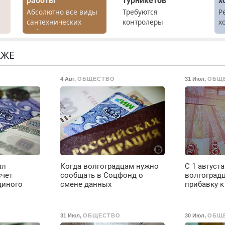
работы
турникетов
х
Абсолютно все виды
Требуются
Р
сантехнических
контролеры
х
работ. Быстро.
турникетов для
м
х
Качественно.
работы в Москве и
Недорого.
Подмосковье
КЖЕ
.
(мужчины,
женщины). Прием по
4 Авг
,
ОБЩЕСТВО
31 Июл
,
ОБЩ
ТК РФ. График работы
любой. Бесплатное
проживание. З/п – до
96000 рублей до
вычета налогов.
Ежемесячно
выплачивается
денежная премия.
Возможно бесплатное
ил
Когда волгоградцам нужно
С 1 августа
обучение, получение
счет
сообщать в Соцфонд о
волгоградц
документов, работа
диного
смене данных
прибавку к
инспектором по
транспортной
безопасности с з/п до
31 Июл
,
ОБЩЕСТВО
30 Июл
,
ОБЩ
125000 руб.