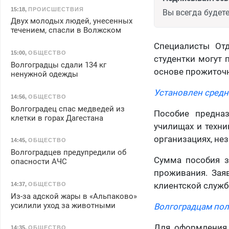
15:18
,
ПРОИСШЕСТВИЯ
Вы всегда будете
Двух молодых людей, унесенных
течением, спасли в Волжском
Специалисты Отд
15:00
,
ОБЩЕСТВО
студентки могут 
Волгоградцы сдали 134 кг
основе прожиточн
ненужной одежды
Установлен средн
14:56
,
ОБЩЕСТВО
Волгоградец спас медведей из
Пособие предназ
клетки в горах Дагестана
училищах и техни
организациях, нез
14:45
,
ОБЩЕСТВО
Волгоградцев предупредили об
Сумма пособия з
опасности АЧС
проживания. Зая
клиентской служб
14:37
,
ОБЩЕСТВО
Из-за адской жары в «Альпаково»
усилили уход за животными
Волгоградцам пол
Для оформления 
14:35
,
ОБЩЕСТВО