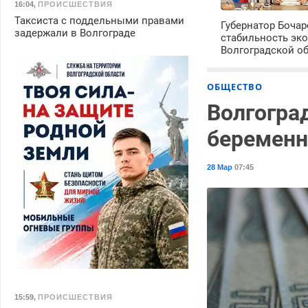
16:04
,
ПРОИСШЕСТВИЯ
Таксиста с поддельными правами
Губернатор Боча
задержали в Волгограде
стабильность эк
Волгоградской о
ОБЩЕСТВО
Волгогра
беременн
28 Мар
07:45
15:59
,
ПРОИСШЕСТВИЯ