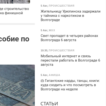
5 Авг
,
ПРОИСШЕСТВИЯ
де строительство
Жительницу Урюпинска задержали
 на финишной
у тайника с наркотиком в
Волгограде
5 Авг
,
ЖКХ
Свет пропадет в четырех районах
собие по
Волгограда 6 августа
10:30
,
ПРОИСШЕСТВИЯ
Мобильный интернет и связь
перестали работать в Волгограде 6
августа
5 Авг
,
АФИША
Гигантские нарды, танцы, книги:
куда сходить и что посмотреть в
Волгограде на неделе
СТАТЬИ