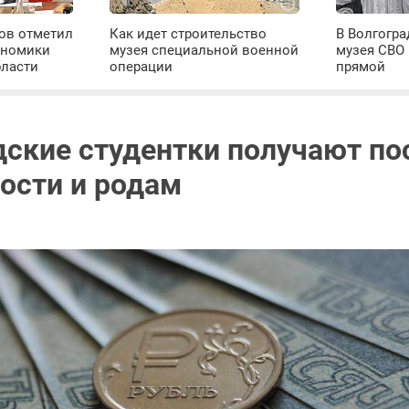
ров отметил
Как идет строительство
В Волгогра
ономики
музея специальной военной
музея СВО
бласти
операции
прямой
дские студентки получают по
ости и родам