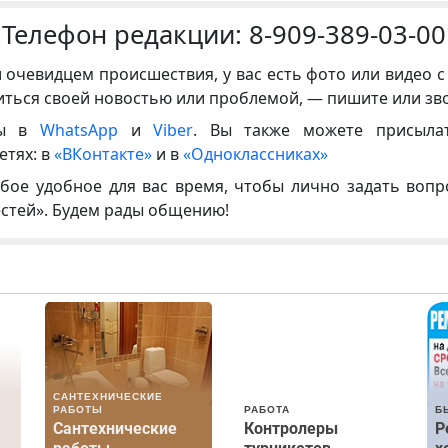
Телефон редакции:
8-909-389-03-00
и очевидцем происшествия, у вас есть фото или видео с
иться своей новостью или проблемой, — пишите или зв
ны в
WhatsApp
и
Viber
. Вы также можете присыла
етях: в
«ВКонтакте»
и в
«Одноклассниках»
бое удобное для вас время, чтобы лично задать воп
естей». Будем рады общению!
САНТЕХНИЧЕСКИЕ
РАБОТЫ
РАБОТА
Б
Сантехнические
Контролеры
Р