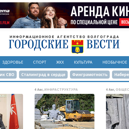
ЗДОРОВЬЕ
СПОРТ
ЖКХ
КУЛЬТУРА
НЕОБЫЧНОЕ
ик СВО
Сталинград в сердце
Финграмотность
Набер
а службе городу
80-летие Победы
Парк Героев-летчико
4 Авг
,
ИНФРАСТРУКТУРА
4 Авг
,
ОБЩЕ