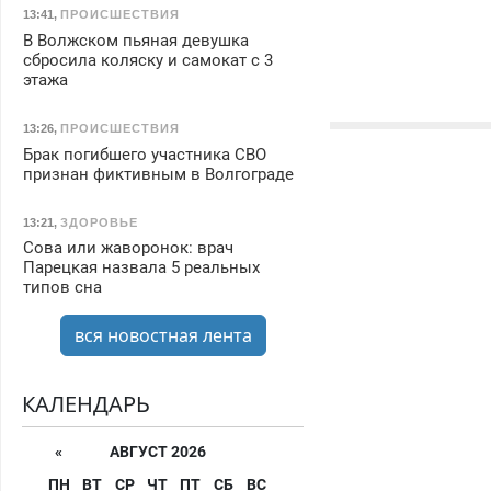
13:41
,
ПРОИСШЕСТВИЯ
В Волжском пьяная девушка
сбросила коляску и самокат с 3
этажа
13:26
,
ПРОИСШЕСТВИЯ
Брак погибшего участника СВО
признан фиктивным в Волгограде
13:21
,
ЗДОРОВЬЕ
Сова или жаворонок: врач
Парецкая назвала 5 реальных
типов сна
вся новостная лента
КАЛЕНДАРЬ
«
АВГУСТ 2026
ПН
ВТ
СР
ЧТ
ПТ
СБ
ВС