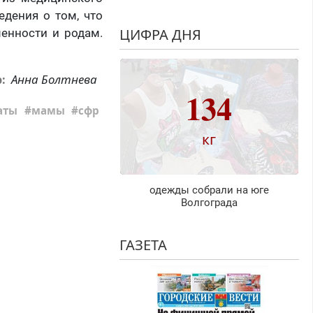
едения о том, что
ЦИФРА ДНЯ
менности и родам.
Анна Болтнева
р:
134
аты
мамы
сфр
кг
одежды собрали на юге
Волгограда
ГАЗЕТА