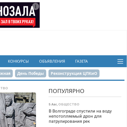
КОНКУРСЫ
ОБЪЯВЛЕНИЯ
ГАЗЕТА
ежная
День Победы
Реконструкция ЦПКиО
в
СТВО
ПОПУЛЯРНО
5 Авг
,
ОБЩЕСТВО
В Волгограде спустили на воду
непотопляемый дрон для
патрулирования рек