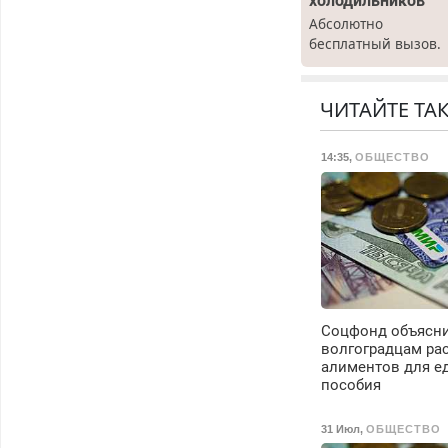
холодильников
Абсолютно
бесплатный вызов.
Ремонт
холодильников все
марок на дому, с
ЧИТАЙТЕ ТА
гарантией. Все р-ны
Срочно. Без
14:35
,
ОБЩЕСТВО
выходных.
Пенсионерам –
скидки до 40%.
Мастер со стажем.
Соцфонд объясн
волгоградцам ра
алиментов для е
пособия
31 Июл
,
ОБЩЕСТВО