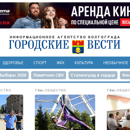
ЗДОРОВЬЕ
СПОРТ
ЖКХ
КУЛЬТУРА
НЕОБЫЧНОЕ
Выборы 2026
Памятник СВО
Сталинград в сердце
Фин
онструкция ЦПКиО
80-летие Победы
Парк Героев-летчи
ЙСТВО
7 Авг
,
ОБЩЕСТВО
7 Авг
,
ОБЩЕ