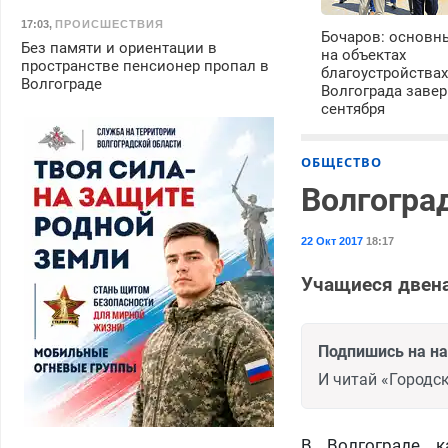
17:03
,
ПРОИСШЕСТВИЯ
Бочаров: основн
Без памяти и ориентации в
на объектах
пространстве пенсионер пропал в
благоустройства
Волгограде
Волгограда завер
сентября
ОБЩЕСТВО
Волгогра
22 Окт 2017
18:17
Учащиеся двена
Подпишись на н
И читай «Городск
В Волгограде к