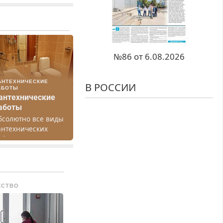
№86 от 6.08.2026
АНТЕХНИЧЕСКИЕ
В РОССИИ
АБОТЫ
антехнические
аботы
бсолютно все виды
антехнических
абот. Быстро.
ачественно.
едорого.
ЕСТВО