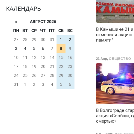
КАЛЕНДАРЬ
«
АВГУСТ 2026
В Камышине 21 
ПН
ВТ
СР
ЧТ
ПТ
СБ
ВС
отменили акцию 
27
28
29
30
31
1
2
памяти"
3
4
5
6
7
8
9
10
11
12
13
14
15
16
21 Апр
,
ОБЩЕСТВО
17
18
19
20
21
22
23
24
25
26
27
28
29
30
31
1
2
3
4
5
6
В Волгограде ста
акция «Сообщи, г
смертью»