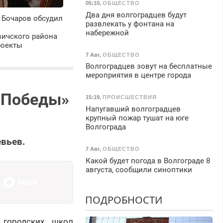
05:10
,
ОБЩЕСТВО
Два дня волгоградцев будут
 Бочаров обсудил
развлекать у фонтана на
набережной
ичского района
роекты
7 Авг
,
ОБЩЕСТВО
Волгоградцев зовут на бесплатные
мероприятия в центре города
 Победы»
15:19
,
ПРОИСШЕСТВИЯ
Напугавший волгоградцев
крупный пожар тушат на юге
Волгограда
вьев.
7 Авг
,
ОБЩЕСТВО
Какой будет погода в Волгограде 8
августа, сообщили синоптики
ПОДРОБНОСТИ
 городских школ