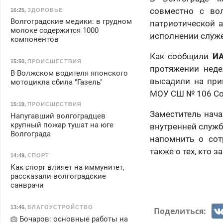
совместно с во
16:25
,
ЗДОРОВЬЕ
Волгоградские медики: в грудном
патриотической 
молоке содержится 1000
исполнении служ
компонентов
Как сообщили
ИА
15:50
,
ПРОИСШЕСТВИЯ
протяжении неде
В Волжском водителя японского
высадили на при
мотоцикла сбила "Газель"
МОУ СШ № 106 Со
15:19
,
ПРОИСШЕСТВИЯ
Заместитель нач
Напугавший волгоградцев
крупный пожар тушат на юге
внутренней служб
Волгограда
напомнить о сот
также о тех, кто
14:49
,
СПОРТ
Как спорт влияет на иммунитет,
рассказали волгоградские
санврачи
13:46
,
БЛАГОУСТРОЙСТВО
Поделиться:
Бочаров: основные работы на