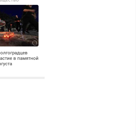
БЩЕСТВО
волгоградцев
астие в памятной
вгуста