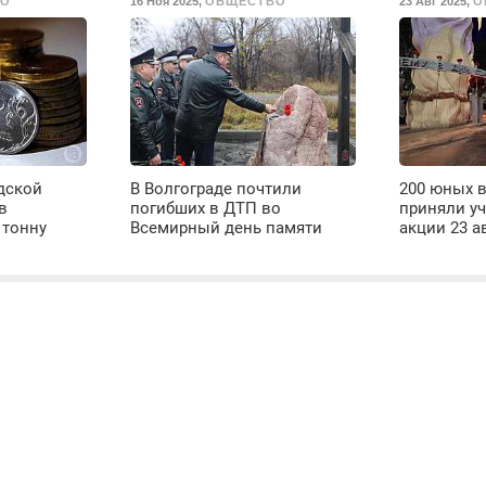
ВО
16 Ноя 2025
,
ОБЩЕСТВО
23 Авг 2025
,
О
дской
В Волгограде почтили
200 юных 
в
погибших в ДТП во
приняли уч
 тонну
Всемирный день памяти
акции 23 а