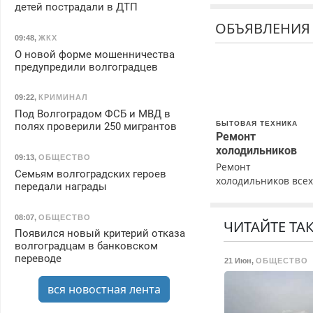
детей пострадали в ДТП
ОБЪЯВЛЕНИЯ
09:48
,
ЖКХ
О новой форме мошенничества
предупредили волгоградцев
09:22
,
КРИМИНАЛ
Под Волгоградом ФСБ и МВД в
БЫТОВАЯ ТЕХНИКА
полях проверили 250 мигрантов
Ремонт
холодильников
09:13
,
ОБЩЕСТВО
Ремонт
Семьям волгоградских героев
холодильников все
передали награды
марок на дому с
гарантией. Замена
08:07
,
ОБЩЕСТВО
резины. Качественн
ЧИТАЙТЕ ТА
Появился новый критерий отказа
Недорого. Без
волгоградцам в банковском
выходных. Все
переводе
21 Июн
,
ОБЩЕСТВО
районы. Скидка.
Вызов бесплатный.
вся новостная лента