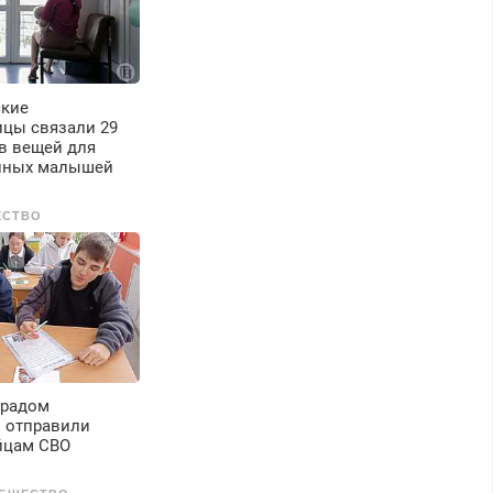
ские
ицы связали 29
в вещей для
нных малышей
ЕСТВО
градом
 отправили
йцам СВО