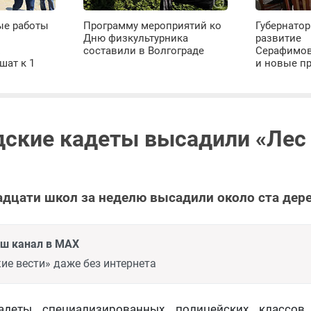
ые работы
Программу мероприятий ко
Губернатор
Дню физкультурника
развитие
х
составили в Волгограде
Серафимов
шат к 1
и новые п
дские кадеты высадили «Лес
дцати школ за неделю высадили около ста дере
аш канал в MAX
ие вести» даже без интернета
адеты специализированных полицейских классов