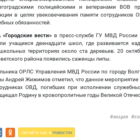
лгоградскими полицейскими и ветеранами ВОВ пр
акции в целях увековечивания памяти сотрудников О
ебных обязанностей.
 «Городские вести»
в пресс-службе ГУ МВД России п
ли учащиеся двенадцати школ, где развивается кад
школьных территориях около ста деревьев. 20 октяб
ветского района появились саженцы липы.
альника ОРЛС Управления МВД России по городу Волг
ы Андрей Жижимов отметил, что данное мероприятие
рудниках ОВД, погибших при исполнении служебных
 защищал Родину в кровопролитные годы Великой Отеч
акция
с
читайте нас в
Новостях