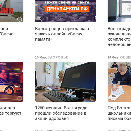
вычета налогов.
Ежемесячно
выплачивается
денежная премия.
Возможно бесплатное
июня
Волгоградцев приглашают
Волгоград
обучение, получение
"Свеча
зажечь онлайн «Свечу
рукодельн
документов, работа
памяти»
комплекто
инспектором по
недоноше
транспортной
безопасности с з/п до
10 Мар
,
ЗДОРОВЬЕ
14 Фев
,
ОБЩ
125000 руб.
ртовала
1260 женщин Волгограда
Под Волго
де торгуют
прошли обследование в
школьники
акции здоровья
письма бо