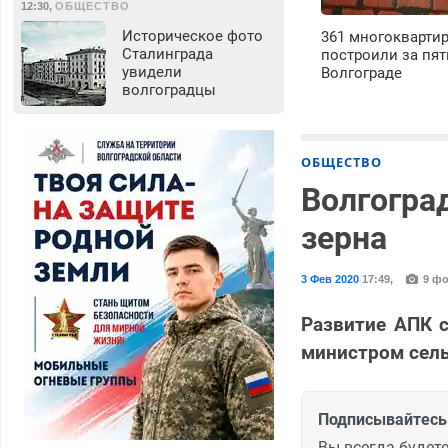
12:30
,
ОБЩЕСТВО
Историческое фото
361 многокварти
Сталинграда
построили за пят
увидели
Волгограде
волгоградцы
ОБЩЕСТВО
Волгогра
зерна
3 Фев 2020
17:49
,
9 фо
Развитие АПК с
министром сел
Подписывайтесь 
Вы всегда будете