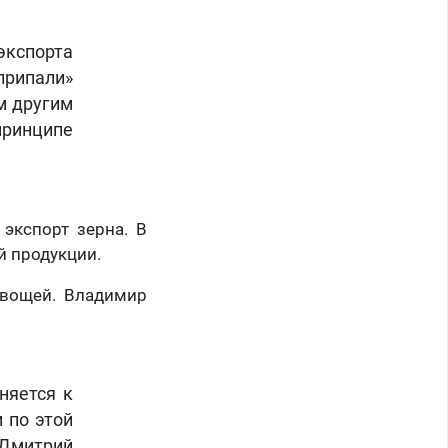
экспорта
«припали»
ем другим
принципе
 экспорт зерна. В
й продукции.
овощей. Владимир
няется к
 по этой
Дмитрий