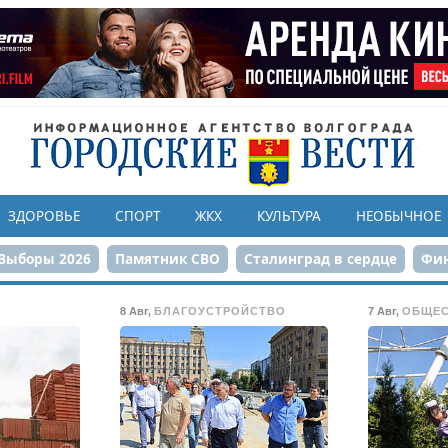
ЗДОРОВЬЕ
СПОРТ
ЖКХ
КУЛЬТУРА
НЕОБЫЧНОЕ
Выборы 2026
Памятник СВО
Сталинград в сердце
Фин
онструкция ЦПКиО
80-летие Победы
Парк Героев-летчи
8 Авг
,
БЛАГОУСТРОЙСТВО
7 Авг
,
ОБЩЕ