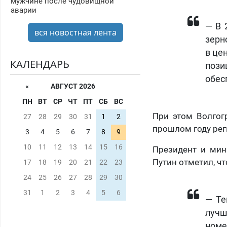
мужчине после чудовищной
аварии
— В 
вся новостная лента
зерн
в це
КАЛЕНДАРЬ
пози
обес
«
АВГУСТ 2026
ПН
ВТ
СР
ЧТ
ПТ
СБ
ВС
При этом Волгогр
27
28
29
30
31
1
2
прошлом году рег
3
4
5
6
7
8
9
10
11
12
13
14
15
16
Президент и мин
Путин отметил, чт
17
18
19
20
21
22
23
24
25
26
27
28
29
30
31
1
2
3
4
5
6
— Те
лучш
ном