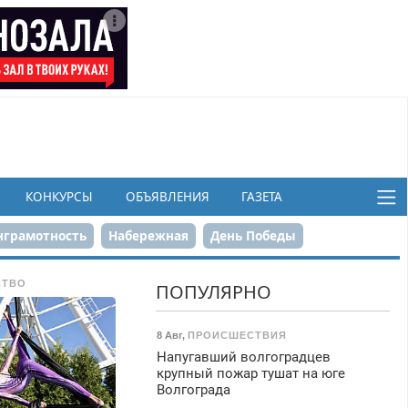
КОНКУРСЫ
ОБЪЯВЛЕНИЯ
ГАЗЕТА
грамотность
Набережная
День Победы
ков
СТВО
ПОПУЛЯРНО
8 Авг
,
ПРОИСШЕСТВИЯ
Напугавший волгоградцев
крупный пожар тушат на юге
Волгограда