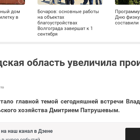
рный дом
Бочаров: основные работы
Программу
илетку в
на объектах
Дню физку
благоустройствах
составили 
Волгограда завершат к 1
сентября
дская область увеличила про
то
тало главной темой сегодняшней встречи Вла
ьского хозяйства Дмитрием Патрушевым.
на наш канал в Дзене
 в курсе событий