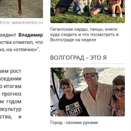
Фото: www.kremlin.ru
Гигантские нарды, танцы, книги:
езидент
Владимир
куда сходить и что посмотреть в
Волгограде на неделе
рства отметил, что
, на «отлично»".
ВОЛГОГРАД – ЭТО Я
аем рост
аседании
о итогам
прогноз
ем годом
зкультур
ства, и
Город - своими руками