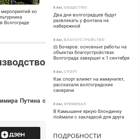
8 Авг
,
ОБЩЕСТВО
 мероприятий ко
Два дня волгоградцев будут
льтурника
развлекать у фонтана на
в Волгограде
набережной
8 Авг
,
БЛАГОУСТРОЙСТВО
Бочаров: основные работы на
объектах благоустройствах
Волгограда завершат к 1 сентября
изводство
8 Авг
,
СПОРТ
Как спорт влияет на иммунитет,
рассказали волгоградские
санврачи
димира Путина с
8 Авг
,
КРИМИНАЛ
В Камышине яркую блондинку
поймали с закладкой для друга
ПОДРОБНОСТИ