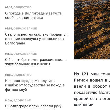
07:15
,
ОБЩЕСТВО
О погоде в Волгограде 9 августа
сообщают синоптики
05:53
,
ОБРАЗОВАНИЕ
Стало известно сколько продлятся
осенние каникулы у школьников
Волгограда
03:10
,
ОБРАЗОВАНИЕ
С 1 сентября волгоградские школы
ждут большие изменения
Из 121 млн тонн
01:05
,
ОБЩЕСТВО
Регион вошел в д
Как волгоградцам получить
кэшбэк от государства за поход в
ввели в оборот 
фитнес-клуб
показателю Волго
яровой сев в это
8 Авг
,
ЗДОРОВЬЕ
кампании.
В Волгограде врачи спасли руку