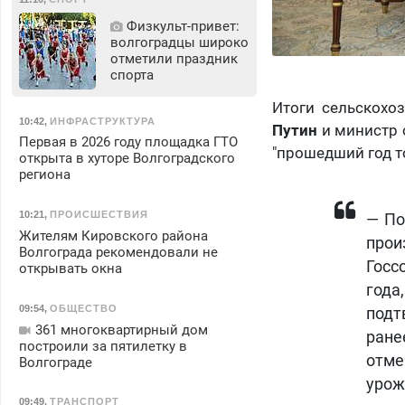
Физкульт‑привет:
волгоградцы широко
отметили праздник
спорта
Итоги сельскохо
10:42
,
ИНФРАСТРУКТУРА
Путин
и министр 
Первая в 2026 году площадка ГТО
"прошедший год то
открыта в хуторе Волгоградского
региона
10:21
,
ПРОИСШЕСТВИЯ
— По
Жителям Кировского района
прои
Волгограда рекомендовали не
Госс
открывать окна
года
09:54
,
ОБЩЕСТВО
подт
361 многоквартирный дом
ране
построили за пятилетку в
отм
Волгограде
урож
09:49
,
ТРАНСПОРТ