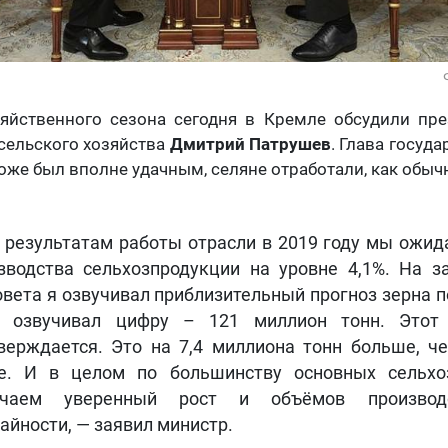
зяйственного сезона сегодня в Кремле обсудили пр
сельского хозяйства
Дмитрий Патрушев
. Глава госуда
же был вполне удачным, селяне отработали, как обычно
 результатам работы отрасли в 2019 году мы ожид
зводства сельхозпродукции на уровне 4,1%. На з
овета я озвучивал приблизительный прогноз зерна п
, озвучивал цифру – 121 миллион тонн. Этот 
верждается. Это на 7,4 миллиона тонн больше, ч
е. И в целом по большинству основных сельхо
ечаем уверенный рост и объёмов производ
айности, — заявил министр.