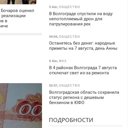
5 Авг
,
ОБЩЕСТВО
 Бочаров оценил
В Волгограде спустили на воду
ы реализации
непотопляемый дрон для
ов в
патрулирования рек
виче
04:04
,
ОБЩЕСТВО
Останетесь без денег: народные
приметы на 7 августа, день Анны
6 Авг
,
ЖКХ
В 4 районах Волгограда 7 августа
отключат свет из-за ремонта
02:47
,
ОБЩЕСТВО
Волгоградская область сохранила
статус региона с дешевым
бензином в ЮФО
ПОДРОБНОСТИ