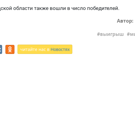
ской области также вошли в число победителей.
Автор:
выигрыш
м
читайте нас в
Новостях