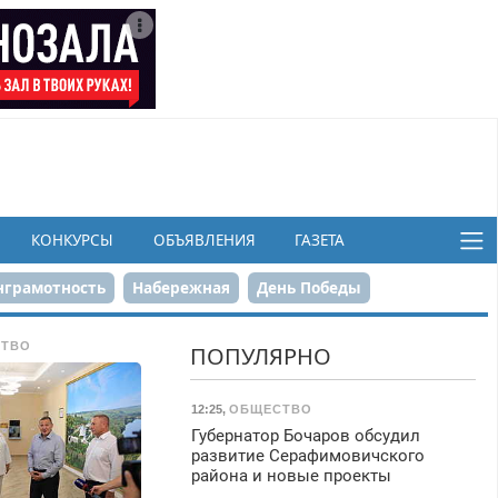
КОНКУРСЫ
ОБЪЯВЛЕНИЯ
ГАЗЕТА
грамотность
Набережная
День Победы
ков
ТВО
ПОПУЛЯРНО
12:25
,
ОБЩЕСТВО
Губернатор Бочаров обсудил
развитие Серафимовичского
района и новые проекты