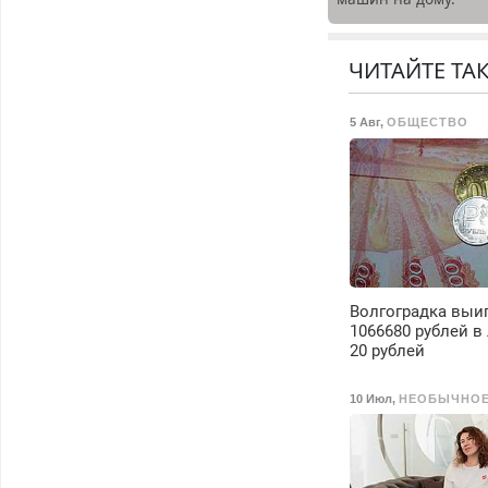
Выезд и диагностик
бесплатно.
Предусмотрены
ЧИТАЙТЕ ТА
скидки.
5 Авг
,
ОБЩЕСТВО
Волгоградка выи
1066680 рублей в
20 рублей
10 Июл
,
НЕОБЫЧНО