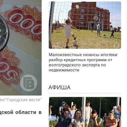
Малоизвестные нюансы ипотеки:
разбор кредитных программ от
волгоградского эксперта по
недвижимости
АФИША
н/"Городские вести"
дской области в