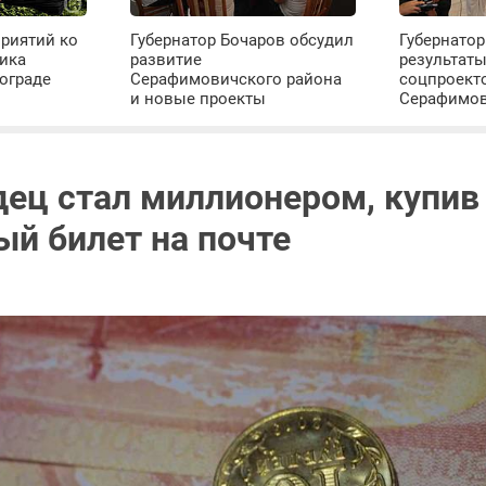
риятий ко
Губернатор Бочаров обсудил
Губернатор
ика
развитие
результат
ограде
Серафимовичского района
соцпроект
и новые проекты
Серафимо
дец стал миллионером, купив
ый билет на почте