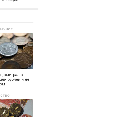
урникетов для
аботы в Москве и
одмосковье
мужчины,
енщины). Прием по
БЫЧНОЕ
К РФ. График работы
юбой. Бесплатное
роживание. З/п – до
6000 рублей до
ычета налогов.
жемесячно
ыплачивается
енежная премия.
озможно бесплатное
ц выиграл в
бучение, получение
млн рублей и не
окументов, работа
том
нспектором по
ранспортной
ЕСТВО
езопасности с з/п до
25000 руб.