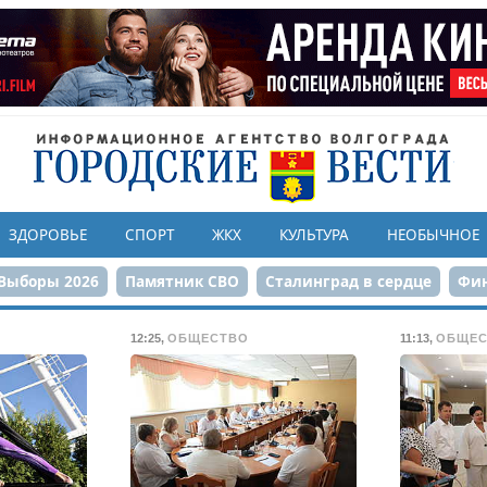
ЗДОРОВЬЕ
СПОРТ
ЖКХ
КУЛЬТУРА
НЕОБЫЧНОЕ
Выборы 2026
Памятник СВО
Сталинград в сердце
Фин
онструкция ЦПКиО
80-летие Победы
Парк Героев-летчи
12:25
,
ОБЩЕСТВО
11:13
,
ОБЩЕС