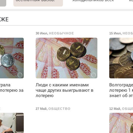
а
Ремонт
марок на дому с
т
холодильников всех
гарантией. Замена
р
марок на дому, с
резины. Качественно.
П
КЖЕ
гарантией. Все р-ны.
Недорого. Без
(
Срочно. Без
выходных. Все
ж
30 Июл
,
НЕОБЫЧНОЕ
15 Июл
,
НЕО
выходных.
районы. Скидка.
Т
Пенсионерам –
Вызов бесплатный.
л
скидки до 40%.
п
Мастер со стажем.
9
в
Е
в
д
В
грала
Люди с какими именами
Волгограде
о
 лотерею за
чаще других выигрывают в
лотерею 1 
д
лотерею
знает об э
и
т
Е
27 Май
,
ОБЩЕСТВО
12 Май
,
ОБЩ
б
1