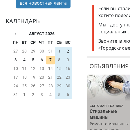
вся новостная лента
Если вы стал
хотите подел
КАЛЕНДАРЬ
Мы доступ
социальных с
«
АВГУСТ 2026
Звоните в лю
ПН
ВТ
СР
ЧТ
ПТ
СБ
ВС
«Городских в
27
28
29
30
31
1
2
3
4
5
6
7
8
9
ОБЪЯВЛЕНИЯ
10
11
12
13
14
15
16
17
18
19
20
21
22
23
24
25
26
27
28
29
30
31
1
2
3
4
5
6
БЫТОВАЯ ТЕХНИКА
Стиральные
машины
Ремонт стиральных
машин на дому.