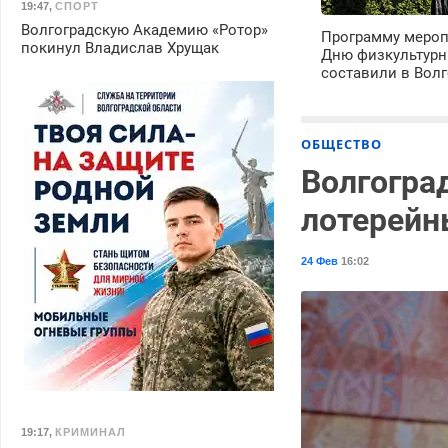
19:47
,
СПОРТ
Волгоградскую Академию «Ротор»
Программу мероп
покинул Владислав Хрущак
Дню физкультурн
составили в Волг
ОБЩЕСТВО
Волгогра
лотерейн
24 Фев
16:02
19:17
,
КРИМИНАЛ