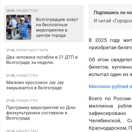
18:00
,
ОБЩЕСТВО
Подпишись на н
Волгоградцев зовут
И читай «Городск
на бесплатные
мероприятия в
центре города
В 2025 году жит
приобретая билет
17:46
,
ПРОИСШЕСТВИЯ
Два человека погибли в 21 ДТП в
Об этом свидете
Волгограде за неделю
билетов, куплен
испытал один из 
17:38
,
ОБЩЕСТВО
Магазин кроссовок Jay Jay
Миллион рублей в
закрывается в Волгограде
Всего по России
17:20
,
ОБЩЕСТВО
миллиона рубле
Программу мероприятий ко Дню
физкультурника составили в
зафиксировано 
Волгограде
Челябинской, 
Краснодарском, П
17:16
,
ОБЩЕСТВО