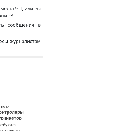
 места ЧП, или вы
оните!
ть сообщения в
росы журналистам
АБОТА
онтролеры
урникетов
ребуются
онтролеры