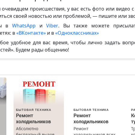
и очевидцем происшествия, у вас есть фото или видео с
иться своей новостью или проблемой, — пишите или зв
ны в
WhatsApp
и
Viber
. Вы также можете присыла
етях: в
«ВКонтакте»
и в
«Одноклассниках»
бое удобное для вас время, чтобы лично задать воп
естей». Будем рады общению!
БЫТОВАЯ ТЕХНИКА
БЫТОВАЯ ТЕХНИКА
Р
Ремонт
Ремонт
К
холодильников
холодильников
т
Абсолютно
Ремонт
Т
бесплатный вызов.
холодильников всех
к