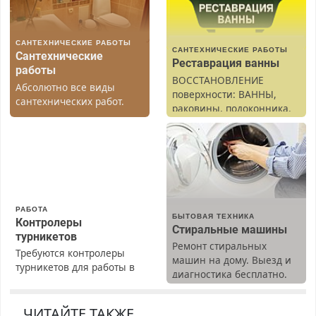
САНТЕХНИЧЕСКИЕ РАБОТЫ
САНТЕХНИЧЕСКИЕ РАБОТЫ
Сантехнические
Реставрация ванны
работы
ВОССТАНОВЛЕНИЕ
Абсолютно все виды
поверхности: ВАННЫ,
сантехнических работ.
раковины, подоконника.
Быстро. Качественно.
От скола до полной
Недорого.
реставрации. 100%
результат.
РАБОТА
БЫТОВАЯ ТЕХНИКА
Контролеры
Стиральные машины
турникетов
Ремонт стиральных
Требуются контролеры
машин на дому. Выезд и
турникетов для работы в
диагностика бесплатно.
Москве и Подмосковье
Предусмотрены скидки.
(мужчины, женщины).
Прием по ТК РФ. График
ЧИТАЙТЕ ТАКЖЕ