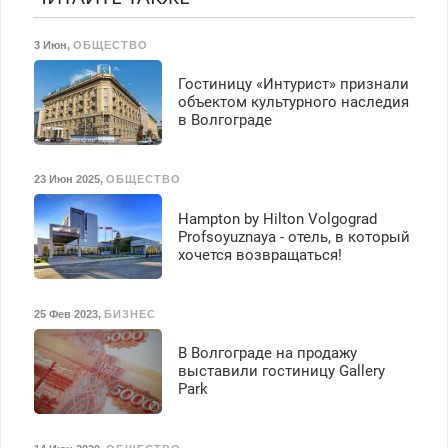
работы любой.
Бесплатное проживание.
3 Июн
,
ОБЩЕСТВО
З/п – до 96000 рублей до
вычета налогов.
Гостиницу «Интурист» признали
Ежемесячно
объектом культурного наследия
выплачивается денежная
в Волгограде
премия. Возможно
бесплатное обучение,
получение документов,
23 Июн 2025
,
ОБЩЕСТВО
работа инспектором по
транспортной
Hampton by Hilton Volgograd
безопасности с з/п до
Profsoyuznaya - отель, в который
125000 руб.
хочется возвращаться!
25 Фев 2023
,
БИЗНЕС
В Волгограде на продажу
выставили гостиницу Gallery
Park