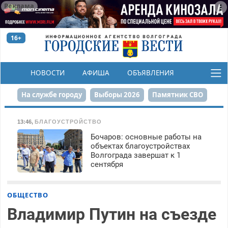
Реклама
16+
НОВОСТИ
АФИША
ОБЪЯВЛЕНИЯ
КОНКУРСЫ
На службе городу
Выборы 2026
Памятник СВО
Сталинград в сердце
Финграмотность
13:46
,
БЛАГОУСТРОЙСТВО
Бочаров: основные работы на
Набережная
День Победы
Реконструкция ЦПКиО
объектах благоустройствах
Волгограда завершат к 1
80-летие Победы
Парк Героев-летчиков
сентября
ОБЩЕСТВО
Владимир Путин на съезде