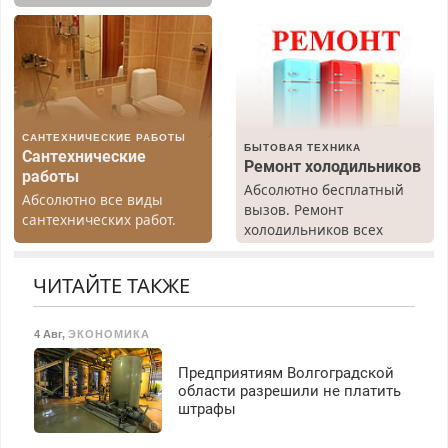
диагностика бесплатно.
гарантией. Замена
Предусмотрены скидки.
резины. Качественно.
Недорого. Без выходных.
Все районы. Скидка.
Вызов бесплатный.
САНТЕХНИЧЕСКИЕ РАБОТЫ
БЫТОВАЯ ТЕХНИКА
Сантехнические
Ремонт холодильников
работы
Абсолютно бесплатный
Абсолютно все виды
вызов. Ремонт
сантехнических работ.
холодильников всех
Быстро. Качественно.
марок на дому, с
Недорого.
гарантией. Все р-ны.
ЧИТАЙТЕ ТАКЖЕ
Срочно. Без выходных.
Пенсионерам – скидки до
40%. Мастер со стажем.
4 Авг
,
ЭКОНОМИКА
Предприятиям Волгоградской
области разрешили не платить
штрафы