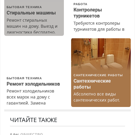
РАБОТА
БЫТОВАЯ ТЕХНИКА
Контролеры
Стиральные машины
турникетов
Ремонт стиральных
Требуются контролеры
машин на дому. Выезд и
турникетов для работы в
диагностика бесплатно.
Москве и Подмосковье
Предусмотрены скидки.
(мужчины, женщины).
Прием по ТК РФ. График
работы любой.
Бесплатное проживание.
З/п – до 96000 рублей до
вычета налогов.
САНТЕХНИЧЕСКИЕ РАБОТЫ
Ежемесячно
БЫТОВАЯ ТЕХНИКА
Сантехнические
выплачивается денежная
Ремонт холодильников
работы
премия. Возможно
Ремонт холодильников
Абсолютно все виды
бесплатное обучение,
всех марок на дому с
сантехнических работ.
получение документов,
гарантией. Замена
Быстро. Качественно.
работа инспектором по
резины. Качественно.
Недорого.
транспортной
Недорого. Без выходных.
ЧИТАЙТЕ ТАКЖЕ
безопасности с з/п до
Все районы. Скидка.
125000 руб.
Вызов бесплатный.
6 Авг
,
ОБЩЕСТВО