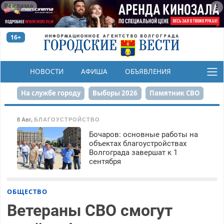
Реклама
16+
НОВОСТИ
АФИША
ОБЪЯВЛЕНИЯ
КОНКУРСЫ
На службе городу
Выборы 2026
Памятник СВО
Сталинград в сердце
Финграмотность
8 Авг
,
БЛАГОУСТРОЙСТВО
Бочаров: основные работы на
Набережная
День Победы
Реконструкция ЦПКиО
объектах благоустройствах
Волгограда завершат к 1
80-летие Победы
Парк Героев-летчиков
сентября
ОБЩЕСТВО
Ветераны СВО смогут