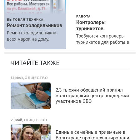
40%. Мастер со стажем.
РАБОТА
БЫТОВАЯ ТЕХНИКА
Контролеры
Ремонт холодильников
турникетов
Ремонт холодильников
Требуются контролеры
всех марок на дому.
турникетов для работы в
Москве и Подмосковье
(мужчины, женщины).
Прием по ТК РФ. График
ЧИТАЙТЕ ТАКЖЕ
работы любой.
Бесплатное проживание.
14 Июн
,
ОБЩЕСТВО
З/п – до 96000 рублей до
вычета налогов.
2,3 тысячи обращений принял
Ежемесячно
волгоградский центр поддержки
выплачивается денежная
участников СВО
премия. Возможно
бесплатное обучение,
получение документов,
29 Май
,
ОБЩЕСТВО
работа инспектором по
транспортной
Единые семейные приемные в
безопасности с з/п до
Волгограде проконсультировали