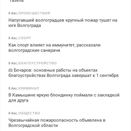
"Газель"
8 Авг
,
ПРОИСШЕСТВИЯ
Напугавший волгоградцев крупный пожар тушат на
юге Волгограда
8 Авг
,
СПОРТ
Как спорт влияет на иммунитет, рассказали
волгоградские санврачи
8 Авг
,
БЛАГОУСТРОЙСТВО
Бочаров: основные работы на объектах
благоустройствах Волгограда завершат к 1 сентября
8 Авг
,
КРИМИНАЛ
В Камышине яркую блондинку поймали с закладкой
для друга
8 Авг
,
ОБЩЕСТВО
Чрезвычайная пожароопасность объявлена в
Волгоградской области