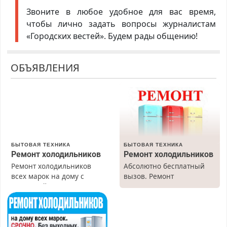
Звоните в любое удобное для вас время,
чтобы лично задать вопросы журналистам
«Городских вестей». Будем рады общению!
ОБЪЯВЛЕНИЯ
БЫТОВАЯ ТЕХНИКА
БЫТОВАЯ ТЕХНИКА
Ремонт холодильников
Ремонт холодильников
Ремонт холодильников
Абсолютно бесплатный
всех марок на дому с
вызов. Ремонт
гарантией. Замена
холодильников всех
резины. Качественно.
марок на дому, с
Недорого. Без выходных.
гарантией. Все р-ны.
Все районы. Скидка.
Срочно. Без выходных.
Вызов бесплатный.
Пенсионерам – скидки до