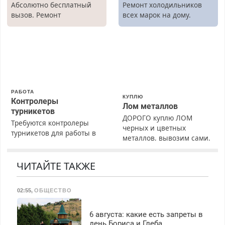
Абсолютно бесплатный
Ремонт холодильников
вызов. Ремонт
всех марок на дому.
холодильников всех
марок на дому, с
гарантией. Все р-ны.
Срочно. Без выходных.
Пенсионерам – скидки до
40%. Мастер со стажем.
РАБОТА
КУПЛЮ
Контролеры
Лом металлов
турникетов
ДОРОГО куплю ЛОМ
Требуются контролеры
черных и цветных
турникетов для работы в
металлов, вывозим сами.
Москве и Подмосковье
(мужчины, женщины).
Прием по ТК РФ. График
ЧИТАЙТЕ ТАКЖЕ
работы любой.
Бесплатное проживание.
02:55
,
ОБЩЕСТВО
З/п – до 96000 рублей до
вычета налогов.
Ежемесячно
6 августа: какие есть запреты в
выплачивается денежная
день Бориса и Глеба