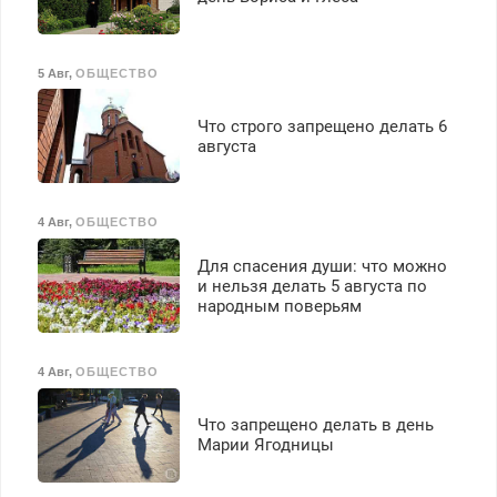
премия. Возможно
бесплатное обучение,
получение документов,
5 Авг
,
ОБЩЕСТВО
работа инспектором по
транспортной
Что строго запрещено делать 6
безопасности с з/п до
августа
125000 руб.
4 Авг
,
ОБЩЕСТВО
Для спасения души: что можно
и нельзя делать 5 августа по
народным поверьям
4 Авг
,
ОБЩЕСТВО
Что запрещено делать в день
Марии Ягодницы