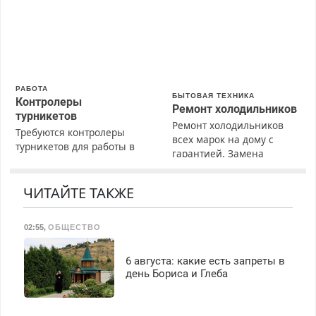
Предусмотрены скидки.
РАБОТА
БЫТОВАЯ ТЕХНИКА
Контролеры
Ремонт холодильников
турникетов
Ремонт холодильников
Требуются контролеры
всех марок на дому с
турникетов для работы в
гарантией. Замена
Москве и Подмосковье
резины. Качественно.
(мужчины, женщины).
Недорого. Без выходных.
Прием по ТК РФ. График
ЧИТАЙТЕ ТАКЖЕ
Все районы. Скидка.
работы любой.
Вызов бесплатный.
Бесплатное проживание.
02:55
,
ОБЩЕСТВО
З/п – до 96000 рублей до
вычета налогов.
Ежемесячно
6 августа: какие есть запреты в
выплачивается денежная
день Бориса и Глеба
премия. Возможно
бесплатное обучение,
получение документов,