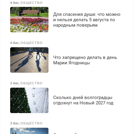
4 Авг
,
ОБЩЕСТВО
работа инспектором по
транспортной
Для спасения души: что можно
безопасности с з/п до
и нельзя делать 5 августа по
125000 руб.
народным поверьям
4 Авг
,
ОБЩЕСТВО
Что запрещено делать в день
Марии Ягодницы
3 Авг
,
ОБЩЕСТВО
Сколько дней волгоградцы
отдохнут на Новый 2027 год
3 Авг
,
ОБЩЕСТВО