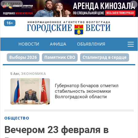
Реклама
16+
НОВОСТИ
АФИША
ОБЪЯВЛЕНИЯ
КОНКУРСЫ
Выборы 2026
Памятник СВО
Сталинград в сердце
Финграмотность
Набережная
День Победы
5 Авг
,
ЭКОНОМИКА
Реконструкция ЦПКиО
На службе городу
Губернатор Бочаров отметил
стабильность экономики
Волгоградской области
80-летие Победы
Парк Героев-летчиков
ОБЩЕСТВО
Вечером 23 февраля в