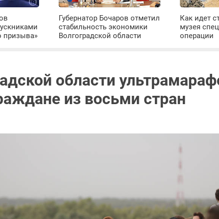
ров
Губернатор Бочаров отметил
Как идет с
пускниками
стабильность экономики
музея спе
о призыва»
Волгоградской области
операции
радской области ультрамараф
раждане из восьми стран