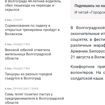
В Волгограде 44-летний водитель
сбил пешехода на переходе и
Подпишись на н
скрылся
И читай «Городск
6 Авг
,
СПОРТ
Соревнования по паделу и
В Волгоградско
открытые тренировки пройдут в
окончательные ит
Волжском
соцсетях, в фест
6 Авг
,
ОБЩЕСТВО
различные мараф
Вековой юбилей отметила
Армении, Белорус
жительница Волгоградской
21 августа в Вол
области
Комфортное пре
6 Авг
,
ОБЩЕСТВО
волонтеров. На 
Танцоры из разных городов
солдатской каши.
съедутся в Волгоград
6 Авг
,
ПРОИСШЕСТВИЯ
Семь телят похитил пастух у
предпринимателя в Волгоградской
области