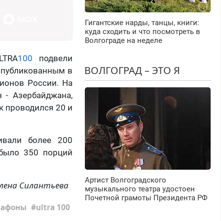
Гигантские нарды, танцы, книги:
куда сходить и что посмотреть в
Волгограде на неделе
LTRA
100
подвели
ВОЛГОГРАД – ЭТО Я
 опубликованным в
гионов России. На
 - Азербайджана,
к проводился 20 и
ивали более 200
 было 350 порций
Артист Волгоградского
лена Силантьева
музыкального театра удостоен
Почетной грамоты Президента РФ
рафоны
ultra 100