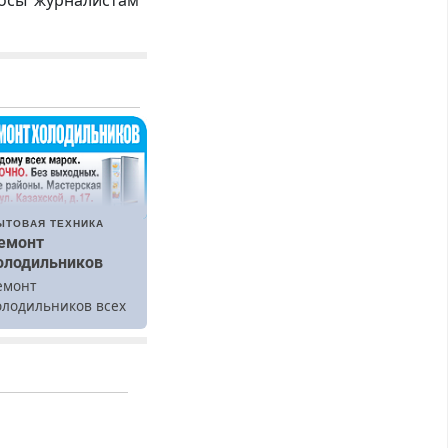
росы журналистам
ЫТОВАЯ ТЕХНИКА
емонт
олодильников
емонт
олодильников всех
арок на дому.