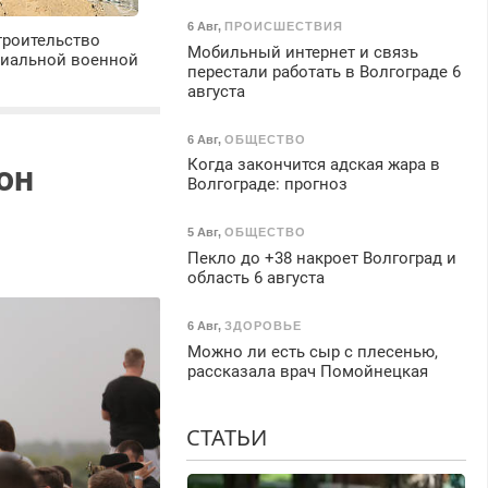
6 Авг
,
ПРОИСШЕСТВИЯ
троительство
Мобильный интернет и связь
циальной военной
перестали работать в Волгограде 6
августа
6 Авг
,
ОБЩЕСТВО
Когда закончится адская жара в
он
Волгограде: прогноз
5 Авг
,
ОБЩЕСТВО
Пекло до +38 накроет Волгоград и
область 6 августа
6 Авг
,
ЗДОРОВЬЕ
Можно ли есть сыр с плесенью,
рассказала врач Помойнецкая
СТАТЬИ