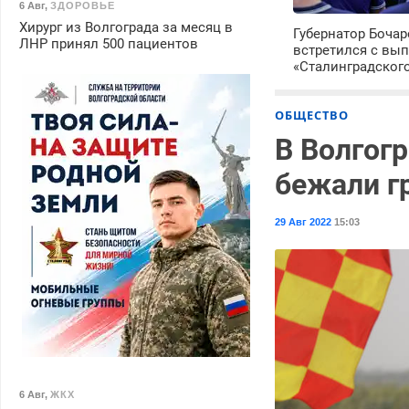
6 Авг
,
ЗДОРОВЬЕ
Хирург из Волгограда за месяц в
Губернатор Боча
ЛНР принял 500 пациентов
встретился с вы
«Сталинградског
ОБЩЕСТВО
В Волгог
бежали г
29 Авг 2022
15:03
6 Авг
,
ЖКХ