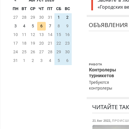
Звоните в лю
«
АВГУСТ 2026
«Городских в
ПН
ВТ
СР
ЧТ
ПТ
СБ
ВС
27
28
29
30
31
1
2
ОБЪЯВЛЕНИЯ
3
4
5
6
7
8
9
10
11
12
13
14
15
16
17
18
19
20
21
22
23
24
25
26
27
28
29
30
31
1
2
3
4
5
6
РАБОТА
Контролеры
турникетов
Требуются
контролеры
турникетов для
работы в Москве и
Подмосковье
ЧИТАЙТЕ ТА
(мужчины,
женщины). Прием п
21 Авг 2022
,
ПРОИСШ
ТК РФ. График рабо
любой. Бесплатное