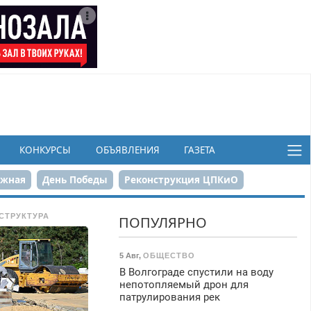
КОНКУРСЫ
ОБЪЯВЛЕНИЯ
ГАЗЕТА
ежная
День Победы
Реконструкция ЦПКиО
в
СТРУКТУРА
ПОПУЛЯРНО
5 Авг
,
ОБЩЕСТВО
В Волгограде спустили на воду
непотопляемый дрон для
патрулирования рек