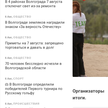
В 4 районах Волгограда 7 августа
отключат свет из-за ремонта
6 Авг
,
ОБЩЕСТВО
В Волгограде земляков наградили
знаком «За верность Отечеству»
6 Авг
,
ОБЩЕСТВО
Приметы на 7 августа: запрещено
торговаться и давать в долг
6 Авг
,
ОБЩЕСТВО
70 человек бесследно исчезли в
Волгоградской области
6 Авг
,
СПОРТ
В Волгограде определили
победителей Первого турнира по
Организаторы 
Русскому гольфу
итоги.
6 Авг
,
ПРОИСШЕСТВИЯ