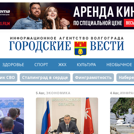
ЗДОРОВЬЕ
СПОРТ
ЖКХ
КУЛЬТУРА
НЕОБЫЧНОЕ
ик СВО
Сталинград в сердце
Финграмотность
Набер
а службе городу
80-летие Победы
Парк Героев-летчико
5 Авг
,
ЭКОНОМИКА
4 Авг
,
ИНФРА