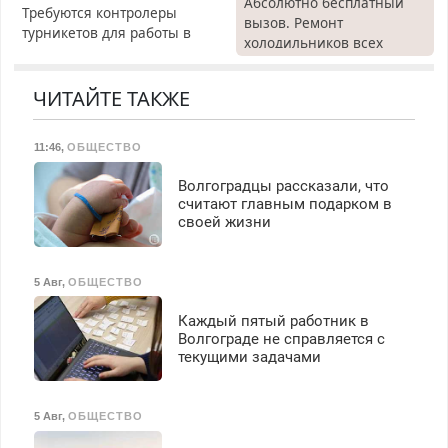
Абсолютно бесплатный
Требуются контролеры
вызов. Ремонт
турникетов для работы в
холодильников всех
Москве и Подмосковье
марок на дому, с
(мужчины, женщины).
гарантией. Все р-ны.
Прием по ТК РФ. График
ЧИТАЙТЕ ТАКЖЕ
Срочно. Без выходных.
работы любой.
Пенсионерам – скидки до
Бесплатное проживание.
40%. Мастер со стажем.
11:46
,
ОБЩЕСТВО
З/п – до 96000 рублей до
вычета налогов.
Волгоградцы рассказали, что
Ежемесячно
считают главным подарком в
выплачивается денежная
своей жизни
премия. Возможно
бесплатное обучение,
получение документов,
5 Авг
,
ОБЩЕСТВО
работа инспектором по
транспортной
Каждый пятый работник в
безопасности с з/п до
Волгограде не справляется с
125000 руб.
текущими задачами
5 Авг
,
ОБЩЕСТВО