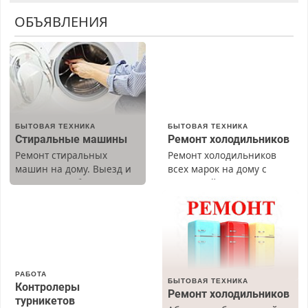
ОБЪЯВЛЕНИЯ
БЫТОВАЯ ТЕХНИКА
БЫТОВАЯ ТЕХНИКА
Стиральные машины
Ремонт холодильников
Ремонт стиральных
Ремонт холодильников
машин на дому. Выезд и
всех марок на дому с
диагностика бесплатно.
гарантией. Замена
Предусмотрены скидки.
резины. Качественно.
Недорого. Без выходных.
Все районы. Скидка.
Вызов бесплатный.
РАБОТА
БЫТОВАЯ ТЕХНИКА
Контролеры
Ремонт холодильников
турникетов