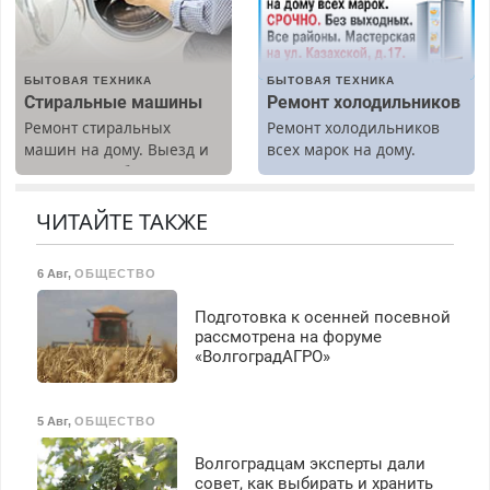
работы любой.
Вызов бесплатный.
Бесплатное проживание.
З/п – до 96000 рублей до
вычета налогов.
БЫТОВАЯ ТЕХНИКА
БЫТОВАЯ ТЕХНИКА
Ежемесячно
Стиральные машины
Ремонт холодильников
выплачивается денежная
Ремонт стиральных
Ремонт холодильников
премия. Возможно
машин на дому. Выезд и
всех марок на дому.
бесплатное обучение,
диагностика бесплатно.
получение документов,
Предусмотрены скидки.
работа инспектором по
ЧИТАЙТЕ ТАКЖЕ
транспортной
безопасности с з/п до
125000 руб.
6 Авг
,
ОБЩЕСТВО
Подготовка к осенней посевной
рассмотрена на форуме
«ВолгоградАГРО»
5 Авг
,
ОБЩЕСТВО
Волгоградцам эксперты дали
совет, как выбирать и хранить