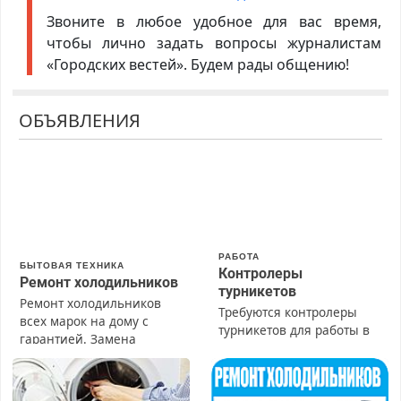
Звоните в любое удобное для вас время,
чтобы лично задать вопросы журналистам
«Городских вестей». Будем рады общению!
ОБЪЯВЛЕНИЯ
РАБОТА
БЫТОВАЯ ТЕХНИКА
Контролеры
Ремонт холодильников
турникетов
Ремонт холодильников
Требуются контролеры
всех марок на дому с
турникетов для работы в
гарантией. Замена
Москве и Подмосковье
резины. Качественно.
(мужчины, женщины).
Недорого. Без выходных.
Прием по ТК РФ. График
Все районы. Скидка.