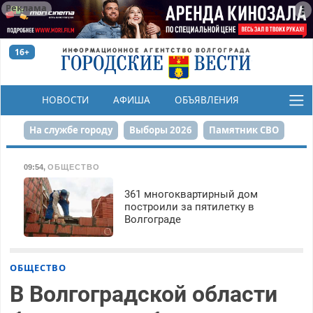
Реклама
16+
НОВОСТИ
АФИША
ОБЪЯВЛЕНИЯ
КОНКУРСЫ
На службе городу
Выборы 2026
Памятник СВО
Сталинград в сердце
Финграмотность
09:54
,
ОБЩЕСТВО
Набережная
День Победы
Реконструкция ЦПКиО
361 многоквартирный дом
построили за пятилетку в
Волгограде
80-летие Победы
Парк Героев-летчиков
ОБЩЕСТВО
В Волгоградской области