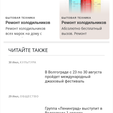
Бесплатное проживание.
З/п – до 96000 рублей до
вычета налогов.
БЫТОВАЯ ТЕХНИКА
БЫТОВАЯ ТЕХНИКА
Ежемесячно
Ремонт холодильников
Ремонт холодильников
выплачивается денежная
Ремонт холодильников
Абсолютно бесплатный
премия. Возможно
всех марок на дому с
вызов. Ремонт
бесплатное обучение,
гарантией. Замена
холодильников всех
получение документов,
резины. Качественно.
марок на дому, с
работа инспектором по
Недорого. Без выходных.
гарантией. Все р-ны.
ЧИТАЙТЕ ТАКЖЕ
транспортной
Все районы. Скидка.
Срочно. Без выходных.
безопасности с з/п до
Вызов бесплатный.
Пенсионерам – скидки до
125000 руб.
30 Июл
,
КУЛЬТУРА
40%. Мастер со стажем.
В Волгограде с 23 по 30 августа
пройдет международный
джазовый фестиваль
29 Июл
,
ОБЩЕСТВО
Группа «Ленинград» выступит в
Волгограде 1 августа