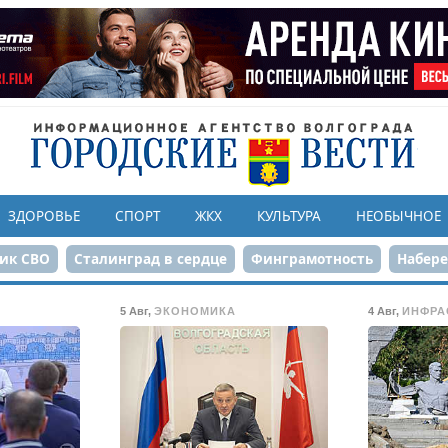
ЗДОРОВЬЕ
СПОРТ
ЖКХ
КУЛЬТУРА
НЕОБЫЧНОЕ
ик СВО
Сталинград в сердце
Финграмотность
Набер
а службе городу
80-летие Победы
Парк Героев-летчико
5 Авг
,
ЭКОНОМИКА
4 Авг
,
ИНФРА