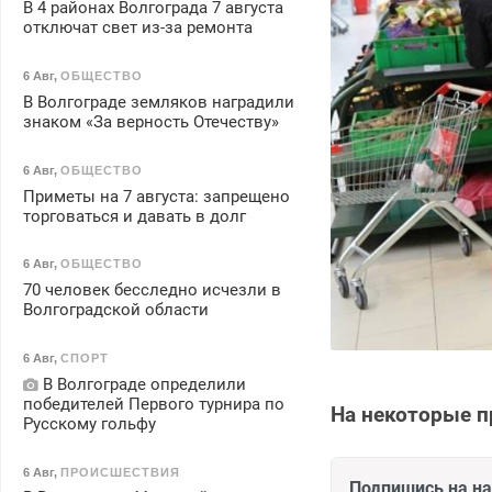
В 4 районах Волгограда 7 августа
отключат свет из-за ремонта
6 Авг
,
ОБЩЕСТВО
В Волгограде земляков наградили
знаком «За верность Отечеству»
6 Авг
,
ОБЩЕСТВО
Приметы на 7 августа: запрещено
торговаться и давать в долг
6 Авг
,
ОБЩЕСТВО
70 человек бесследно исчезли в
Волгоградской области
6 Авг
,
СПОРТ
В Волгограде определили
победителей Первого турнира по
На некоторые п
Русскому гольфу
6 Авг
,
ПРОИСШЕСТВИЯ
Подпишись на н