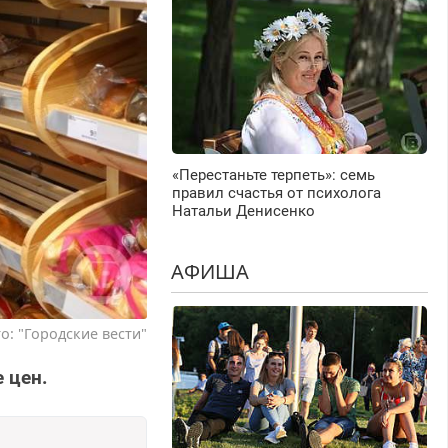
«Перестаньте терпеть»: семь
правил счастья от психолога
Натальи Денисенко
АФИША
о: "Городские вести"
 цен.