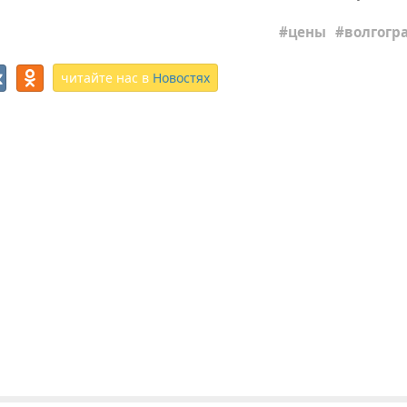
цены
волгогр
читайте нас в
Новостях