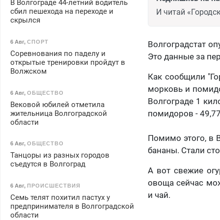
В Волгограде 44-летний водитель
сбил пешехода на переходе и
И читай «Городск
скрылся
6 Авг
,
СПОРТ
Волгоградстат оп
Соревнования по паделу и
Это данные за пер
открытые тренировки пройдут в
Волжском
Как сообщили "Го
морковь и помидор
6 Авг
,
ОБЩЕСТВО
Волгограде 1 кило
Вековой юбилей отметила
помидоров - 49,77
жительница Волгоградской
области
Помимо этого, в 
6 Авг
,
ОБЩЕСТВО
бананы. Стали ст
Танцоры из разных городов
съедутся в Волгоград
А вот свежие ог
овоща сейчас мож
6 Авг
,
ПРОИСШЕСТВИЯ
и чай.
Семь телят похитил пастух у
предпринимателя в Волгоградской
области