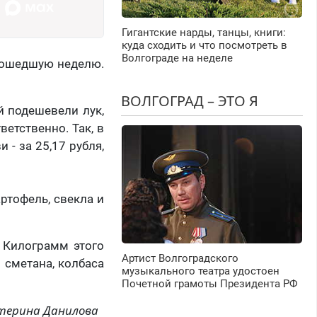
Гигантские нарды, танцы, книги:
куда сходить и что посмотреть в
Волгограде на неделе
прошедшую неделю.
ВОЛГОГРАД – ЭТО Я
й подешевели лук,
ветственно. Так, в
 - за 25,17 рубля,
ртофель, свекла и
 Килограмм этого
Артист Волгоградского
 сметана, колбаса
музыкального театра удостоен
Почетной грамоты Президента РФ
терина Данилова