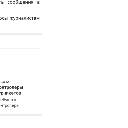
ть сообщения в
росы журналистам
АБОТА
онтролеры
урникетов
ребуются
онтролеры
урникетов для
аботы в Москве и
одмосковье