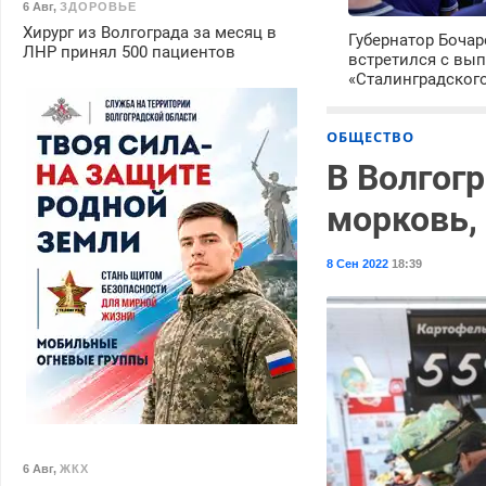
6 Авг
,
ЗДОРОВЬЕ
Хирург из Волгограда за месяц в
Губернатор Боча
ЛНР принял 500 пациентов
встретился с вы
«Сталинградског
ОБЩЕСТВО
В Волгог
морковь,
8 Сен 2022
18:39
6 Авг
,
ЖКХ