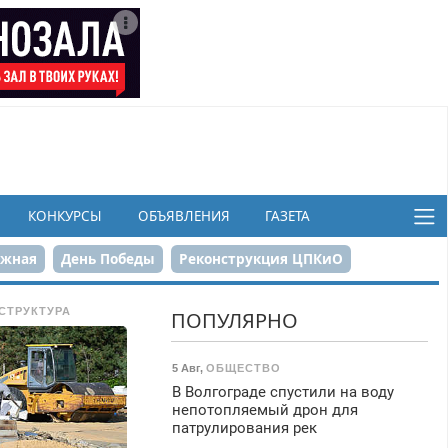
КОНКУРСЫ
ОБЪЯВЛЕНИЯ
ГАЗЕТА
ежная
День Победы
Реконструкция ЦПКиО
в
СТРУКТУРА
ПОПУЛЯРНО
5 Авг
,
ОБЩЕСТВО
В Волгограде спустили на воду
непотопляемый дрон для
патрулирования рек