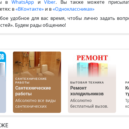
ны в
WhatsApp
и
Viber
. Вы также можете присыла
етях: в
«ВКонтакте»
и в
«Одноклассниках»
бое удобное для вас время, чтобы лично задать воп
естей». Будем рады общению!
САНТЕХНИЧЕСКИЕ
РАБОТЫ
БЫТОВАЯ ТЕХНИКА
Р
Сантехнические
Ремонт
К
работы
холодильников
т
Абсолютно все виды
Абсолютно
Т
х
сантехнических
бесплатный вызов.
к
работ. Быстро.
Ремонт
т
Качественно.
холодильников всех
р
Недорого.
марок на дому, с
П
КЖЕ