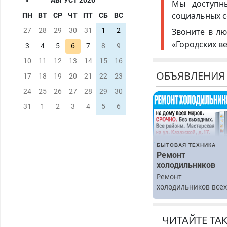
«
АВГУСТ 2026
Мы доступ
социальных с
ПН
ВТ
СР
ЧТ
ПТ
СБ
ВС
Звоните в лю
27
28
29
30
31
1
2
«Городских в
3
4
5
6
7
8
9
10
11
12
13
14
15
16
ОБЪЯВЛЕНИЯ
17
18
19
20
21
22
23
24
25
26
27
28
29
30
31
1
2
3
4
5
6
БЫТОВАЯ ТЕХНИКА
Ремонт
холодильников
Ремонт
холодильников все
марок на дому.
ЧИТАЙТЕ ТА