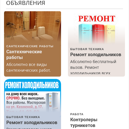
ОБЪЯВЛЕНИЯ
САНТЕХНИЧЕСКИЕ РАБОТЫ
БЫТОВАЯ ТЕХНИКА
Сантехнические
Ремонт холодильников
работы
Абсолютно бесплатный
Абсолютно все виды
вызов. Ремонт
сантехнических работ.
холодильников всех
Быстро. Качественно.
марок на дому, с
Недорого.
гарантией. Все р-ны.
Срочно. Без выходных.
Пенсионерам – скидки до
40%. Мастер со стажем.
РАБОТА
БЫТОВАЯ ТЕХНИКА
Контролеры
Ремонт холодильников
турникетов