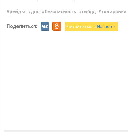
рейды
дпс
безопасность
гибдд
тонировка
Поделиться:
читайте нас в
Новостях