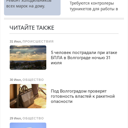
Ремонт холодильников
Требуются контролеры
всех марок на дому.
турникетов для работы в
Москве и Подмосковье
(мужчины, женщины).
Прием по ТК РФ. График
ЧИТАЙТЕ ТАКЖЕ
работы любой.
Бесплатное проживание.
31 Июл
,
ПРОИСШЕСТВИЯ
З/п – до 96000 рублей до
вычета налогов.
5 человек пострадали при атаке
Ежемесячно
БПЛА в Волгограде ночью 31
выплачивается денежная
июля
премия. Возможно
бесплатное обучение,
получение документов,
30 Июл
,
ОБЩЕСТВО
работа инспектором по
транспортной
Под Волгоградом проверят
безопасности с з/п до
готовность властей к ракетной
125000 руб.
опасности
29 Июл
,
ОБЩЕСТВО