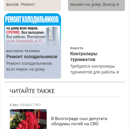
вызов. Ремонт
машин на дому. Выезд и
холодильников всех
диагностика бесплатно.
марок на дому, с
Предусмотрены скидки.
гарантией. Все р-ны.
Срочно. Без выходных.
Пенсионерам – скидки до
40%. Мастер со стажем.
РАБОТА
БЫТОВАЯ ТЕХНИКА
Контролеры
Ремонт холодильников
турникетов
Ремонт холодильников
Требуются контролеры
всех марок на дому.
турникетов для работы в
Москве и Подмосковье
(мужчины, женщины).
Прием по ТК РФ. График
ЧИТАЙТЕ ТАКЖЕ
работы любой.
Бесплатное проживание.
6 Авг
,
ОБЩЕСТВО
З/п – до 96000 рублей до
вычета налогов.
Ежемесячно
В Волгограде сын депутата
выплачивается денежная
облдумы погиб на СВО