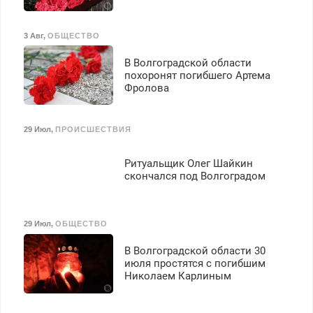
премия. Возможно
бесплатное обучение,
получение документов,
3 Авг
,
ОБЩЕСТВО
работа инспектором по
транспортной
В Волгоградской области
безопасности с з/п до
похоронят погибшего Артема
125000 руб.
Фролова
29 Июл
,
ПРОИСШЕСТВИЯ
Ритуальщик Олег Шайкин
скончался под Волгоградом
29 Июл
,
ОБЩЕСТВО
В Волгоградской области 30
июля простятся с погибшим
Николаем Карлиным