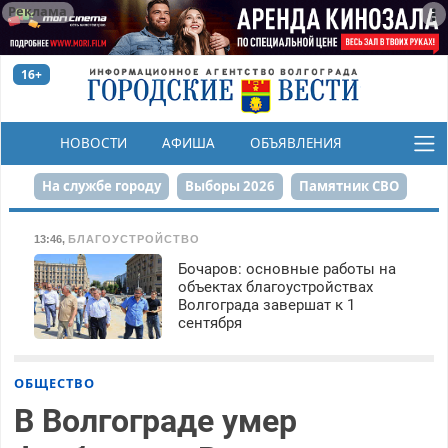
Реклама
16+
НОВОСТИ
АФИША
ОБЪЯВЛЕНИЯ
КОНКУРСЫ
На службе городу
Выборы 2026
Памятник СВО
Сталинград в сердце
Финграмотность
13:46
,
БЛАГОУСТРОЙСТВО
Бочаров: основные работы на
Набережная
День Победы
Реконструкция ЦПКиО
объектах благоустройствах
Волгограда завершат к 1
80-летие Победы
Парк Героев-летчиков
сентября
ОБЩЕСТВО
В Волгограде умер