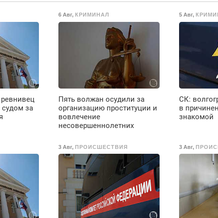
ж
6 Авг
,
КРИМИНАЛ
5 Авг
,
КРИМИ
Т
л
п
9
в
Е
в
д
В
 ревнивец
Пять волжан осудили за
СК: волгог
о
 судом за
организацию проституции и
в причине
д
я
вовлечение
знакомой
и
несовершеннолетних
т
б
3 Авг
,
ПРОИСШЕСТВИЯ
3 Авг
,
ПРОИС
1