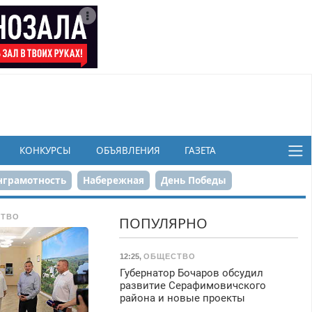
КОНКУРСЫ
ОБЪЯВЛЕНИЯ
ГАЗЕТА
грамотность
Набережная
День Победы
ков
ТВО
ПОПУЛЯРНО
12:25
,
ОБЩЕСТВО
Губернатор Бочаров обсудил
развитие Серафимовичского
района и новые проекты