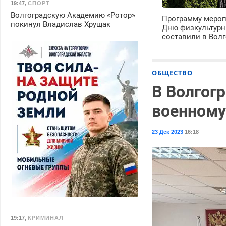
19:47
,
СПОРТ
Волгоградскую Академию «Ротор»
Программу мероп
покинул Владислав Хрущак
Дню физкультурн
составили в Волг
ОБЩЕСТВО
В Волгог
военному
23 Дек 2023
16:18
19:17
,
КРИМИНАЛ