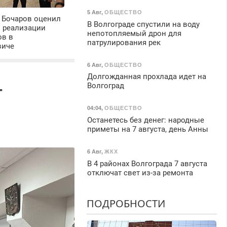
5 Авг
,
ОБЩЕСТВО
 Бочаров оценил
В Волгограде спустили на воду
ы реализации
непотопляемый дрон для
ов в
патрулирования рек
виче
6 Авг
,
ОБЩЕСТВО
Долгожданная прохлада идет на
Волгоград
г
04:04
,
ОБЩЕСТВО
Останетесь без денег: народные
приметы на 7 августа, день Анны
6 Авг
,
ЖКХ
В 4 районах Волгограда 7 августа
отключат свет из-за ремонта
ПОДРОБНОСТИ