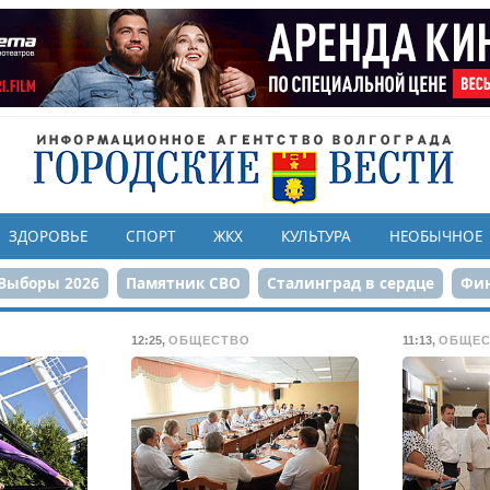
ЗДОРОВЬЕ
СПОРТ
ЖКХ
КУЛЬТУРА
НЕОБЫЧНОЕ
Выборы 2026
Памятник СВО
Сталинград в сердце
Фин
онструкция ЦПКиО
80-летие Победы
Парк Героев-летчи
12:25
,
ОБЩЕСТВО
11:13
,
ОБЩЕС