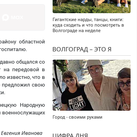
Гигантские нарды, танцы, книги:
куда сходить и что посмотреть в
Волгограде на неделе
району областной
ВОЛГОГРАД – ЭТО Я
госпиталю.
едавно общался со
г на передовой в
о известно, что в
же предложил свою
и.
онецкую Народную
ля военнослужащих
Город - своими руками
Евгения Иванова
ЦИФРА ДНЯ