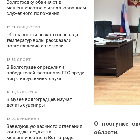
Волгоградку обвиняют в
мошенничестве с использованием
служебного положения
19:01
,
ОБЩЕСТВО
Об опасности резкого перепада
температур воды рассказали
волгоградские спасатели
18:34
,
СПОРТ
В Волгограде определили
победителей фестиваля ГТО среди
лиц с нарушением слуха
18:11
,
КУЛЬТУРА
В музее волгоградцев научат
делать сувениры
18:00
,
КРИМИНАЛ
О поступке св
Заведующую заочного отделения
области.
колледжа осудят за
мошенничество в Волгограде