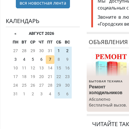
Мы доступ
вся новостная лента
социальных с
Звоните в лю
КАЛЕНДАРЬ
«Городских в
«
АВГУСТ 2026
ОБЪЯВЛЕНИЯ
ПН
ВТ
СР
ЧТ
ПТ
СБ
ВС
27
28
29
30
31
1
2
3
4
5
6
7
8
9
10
11
12
13
14
15
16
17
18
19
20
21
22
23
БЫТОВАЯ ТЕХНИКА
24
25
26
27
28
29
30
Ремонт
холодильников
31
1
2
3
4
5
6
Абсолютно
бесплатный вызов.
Ремонт
холодильников все
марок на дому, с
ЧИТАЙТЕ ТА
гарантией. Все р-ны