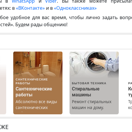
ны в
WhatsApp
и
Viber
. Вы также можете присыла
етях: в
«ВКонтакте»
и в
«Одноклассниках»
бое удобное для вас время, чтобы лично задать воп
естей». Будем рады общению!
САНТЕХНИЧЕСКИЕ
РАБОТЫ
БЫТОВАЯ ТЕХНИКА
Р
Сантехнические
Стиральные
К
работы
машины
т
Абсолютно все виды
Ремонт стиральных
Т
сантехнических
машин на дому.
к
работ. Быстро.
Выезд и диагностика
т
х
Качественно.
бесплатно.
р
Недорого.
Предусмотрены
П
КЖЕ
.
скидки.
(