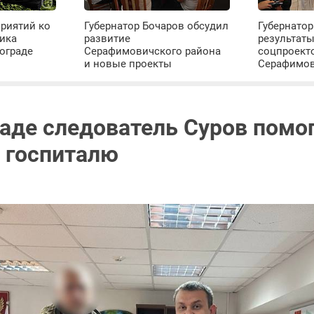
риятий ко
Губернатор Бочаров обсудил
Губернатор
ика
развитие
результат
ограде
Серафимовичского района
соцпроект
и новые проекты
Серафимо
раде следователь Суров помо
 госпиталю