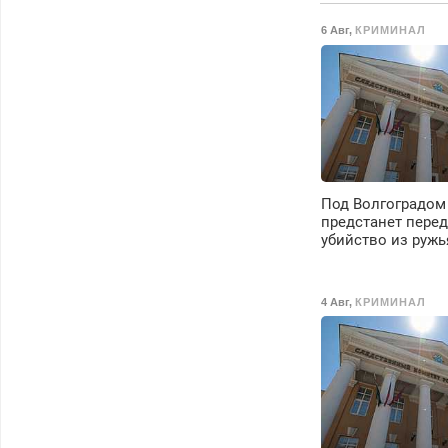
Срочно. Без
6 Авг
,
КРИМИНАЛ
выходных.
Пенсионерам –
скидки до 40%.
Мастер со стажем.
Под Волгоградом
предстанет перед
убийство из ружь
4 Авг
,
КРИМИНАЛ