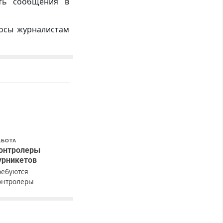
ть сообщения в
росы журналистам
АБОТА
онтролеры
урникетов
ребуются
онтролеры
урникетов для
аботы в Москве и
одмосковье
мужчины,