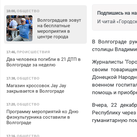
18:00
,
ОБЩЕСТВО
Подпишись на н
Волгоградцев зовут
И читай «Городск
на бесплатные
мероприятия в
центре города
В Волгограде ру
столицы Владими
17:46
,
ПРОИСШЕСТВИЯ
Два человека погибли в 21 ДТП в
Журналисты "Горо
Волгограде за неделю
своим товарищем
Донецкой Народно
17:38
,
ОБЩЕСТВО
военном госпитал
Магазин кроссовок Jay Jay
закрывается в Волгограде
помощь и приобре
Вчера, 22 декаб
17:20
,
ОБЩЕСТВО
Программу мероприятий ко Дню
Республику через
физкультурника составили в
гуманитарную по
Волгограде
17:16
,
ОБЩЕСТВО