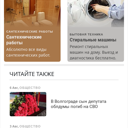
Недорого. Без выходных.
Прием по ТК РФ. График
Все районы. Скидка.
работы любой.
Вызов бесплатный.
Бесплатное проживание.
З/п – до 96000 рублей до
вычета налогов.
САНТЕХНИЧЕСКИЕ РАБОТЫ
Ежемесячно
БЫТОВАЯ ТЕХНИКА
Сантехнические
выплачивается денежная
Стиральные машины
работы
премия. Возможно
Ремонт стиральных
Абсолютно все виды
бесплатное обучение,
машин на дому. Выезд и
сантехнических работ.
получение документов,
диагностика бесплатно.
Быстро. Качественно.
работа инспектором по
Предусмотрены скидки.
Недорого.
транспортной
ЧИТАЙТЕ ТАКЖЕ
безопасности с з/п до
125000 руб.
6 Авг
,
ОБЩЕСТВО
В Волгограде сын депутата
облдумы погиб на СВО
3 Авг
,
ОБЩЕСТВО