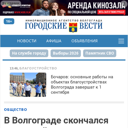
Реклама
16+
НОВОСТИ
АФИША
ОБЪЯВЛЕНИЯ
КОНКУРСЫ
На службе городу
Выборы 2026
Памятник СВО
Сталинград в сердце
Финграмотность
13:46
,
БЛАГОУСТРОЙСТВО
Бочаров: основные работы на
Набережная
День Победы
Реконструкция ЦПКиО
объектах благоустройствах
Волгограда завершат к 1
80-летие Победы
Парк Героев-летчиков
сентября
ОБЩЕСТВО
В Волгограде скончался