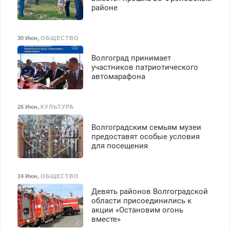
районе
30 Июн
,
ОБЩЕСТВО
Волгоград принимает
участников патриотического
автомарафона
26 Июн
,
КУЛЬТУРА
Волгоградским семьям музеи
предоставят особые условия
для посещения
24 Июн
,
ОБЩЕСТВО
Девять районов Волгоградской
области присоединились к
акции «Остановим огонь
вместе»