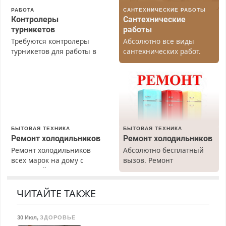
РАБОТА
САНТЕХНИЧЕСКИЕ РАБОТЫ
Контролеры
Сантехнические
турникетов
работы
Требуются контролеры
Абсолютно все виды
турникетов для работы в
сантехнических работ.
Москве и Подмосковье
Быстро. Качественно.
(мужчины, женщины).
Недорого.
Прием по ТК РФ. График
работы любой.
Бесплатное проживание.
З/п – до 96000 рублей до
вычета налогов.
БЫТОВАЯ ТЕХНИКА
БЫТОВАЯ ТЕХНИКА
Ежемесячно
Ремонт холодильников
Ремонт холодильников
выплачивается денежная
Ремонт холодильников
Абсолютно бесплатный
премия. Возможно
всех марок на дому с
вызов. Ремонт
бесплатное обучение,
гарантией. Замена
холодильников всех
получение документов,
резины. Качественно.
марок на дому, с
работа инспектором по
Недорого. Без выходных.
гарантией. Все р-ны.
ЧИТАЙТЕ ТАКЖЕ
транспортной
Все районы. Скидка.
Срочно. Без выходных.
безопасности с з/п до
Вызов бесплатный.
Пенсионерам – скидки до
125000 руб.
30 Июл
,
ЗДОРОВЬЕ
40%. Мастер со стажем.