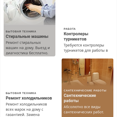
РАБОТА
БЫТОВАЯ ТЕХНИКА
Контролеры
Стиральные машины
турникетов
Ремонт стиральных
Требуются контролеры
машин на дому. Выезд и
турникетов для работы в
диагностика бесплатно.
Москве и Подмосковье
Предусмотрены скидки.
(мужчины, женщины).
Прием по ТК РФ. График
работы любой.
Бесплатное проживание.
З/п – до 96000 рублей до
вычета налогов.
САНТЕХНИЧЕСКИЕ РАБОТЫ
Ежемесячно
БЫТОВАЯ ТЕХНИКА
Сантехнические
выплачивается денежная
Ремонт холодильников
работы
премия. Возможно
Ремонт холодильников
Абсолютно все виды
бесплатное обучение,
всех марок на дому с
сантехнических работ.
получение документов,
гарантией. Замена