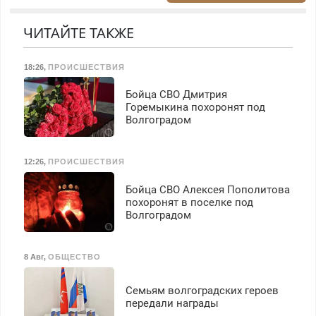
Быстро. Качественно.
работа инспектором по
резины. Качественно.
Недорого.
транспортной
Недорого. Без выходных.
ЧИТАЙТЕ ТАКЖЕ
безопасности с з/п до
Все районы. Скидка.
125000 руб.
Вызов бесплатный.
18:26
,
ПРОИСШЕСТВИЯ
Бойца СВО Дмитрия
Горемыкина похоронят под
Волгоградом
12:26
,
ПРОИСШЕСТВИЯ
Бойца СВО Алексея Пополитова
похоронят в поселке под
Волгоградом
8 Авг
,
ОБЩЕСТВО
Семьям волгоградских героев
передали награды