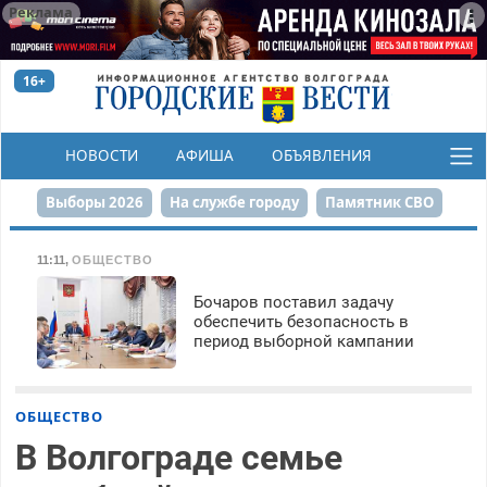
Реклама
16+
НОВОСТИ
АФИША
ОБЪЯВЛЕНИЯ
КОНКУРСЫ
Выборы 2026
На службе городу
Памятник СВО
Сталинград в сердце
Финграмотность
11:11
,
ОБЩЕСТВО
Набережная
День Победы
Реконструкция ЦПКиО
Бочаров поставил задачу
обеспечить безопасность в
период выборной кампании
80-летие Победы
Парк Героев-летчиков
ОБЩЕСТВО
В Волгограде семье