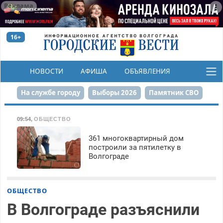
Реклама
16+
НОВОСТИ
АФИША
ОБЪЯВЛЕНИЯ
КОНКУРСЫ
На службе городу
Выборы 2026
Памятник СВО
Сталинград в сердце
Финграмотность
09:54
,
ОБЩЕСТВО
Набережная
День Победы
Реконструкция ЦПКиО
361 многоквартирный дом
построили за пятилетку в
Волгограде
80-летие Победы
Парк Героев-летчиков
ОБЩЕСТВО
В Волгограде разъяснили