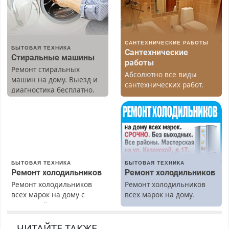
САНТЕХНИЧЕСКИЕ РАБОТЫ
БЫТОВАЯ ТЕХНИКА
Сантехнические
Стиральные машины
работы
Ремонт стиральных
Абсолютно все виды
машин на дому. Выезд и
сантехнических работ.
диагностика бесплатно.
Быстро. Качественно.
Предусмотрены скидки.
Недорого.
БЫТОВАЯ ТЕХНИКА
БЫТОВАЯ ТЕХНИКА
Ремонт холодильников
Ремонт холодильников
Ремонт холодильников
Ремонт холодильников
всех марок на дому с
всех марок на дому.
гарантией. Замена
резины. Качественно.
Недорого. Без выходных.
ЧИТАЙТЕ ТАКЖЕ