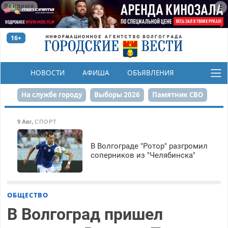
Реклама
16+
НОВОСТИ
АФИША
ОБЪЯВЛЕНИЯ
КОНКУРСЫ
На службе городу
Выборы 2026
Памятник СВО
Сталинград в сердце
Финграмотность
9 Авг
,
СПОРТ
Набережная
День Победы
Реконструкция ЦПКиО
В Волгограде "Ротор" разгромил
соперников из "Челябинска"
80-летие Победы
Парк Героев-летчиков
ОБЩЕСТВО
В Волгоград пришел