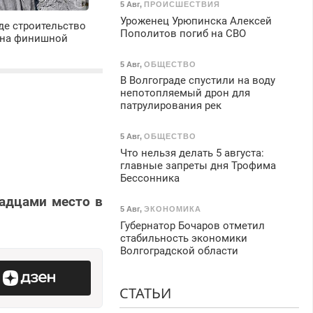
5 Авг
,
ПРОИСШЕСТВИЯ
Уроженец Урюпинска Алексей
де строительство
Пополитов погиб на СВО
 на финишной
5 Авг
,
ОБЩЕСТВО
В Волгограде спустили на воду
непотопляемый дрон для
патрулирования рек
5 Авг
,
ОБЩЕСТВО
Что нельзя делать 5 августа:
главные запреты дня Трофима
Бессонника
радцами место в
5 Авг
,
ЭКОНОМИКА
Губернатор Бочаров отметил
стабильность экономики
Волгоградской области
СТАТЬИ