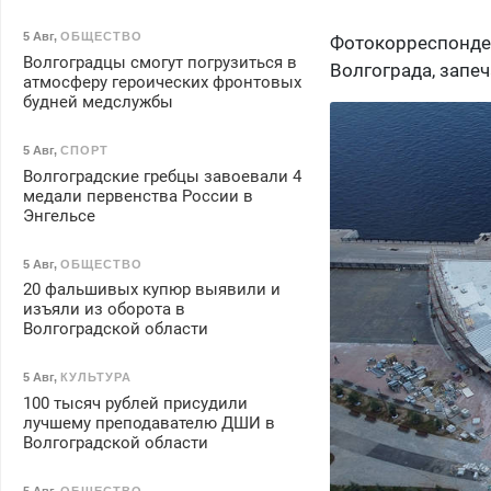
5 Авг
,
ОБЩЕСТВО
Фотокорреспонд
Волгоградцы смогут погрузиться в
Волгограда, запе
атмосферу героических фронтовых
будней медслужбы
5 Авг
,
СПОРТ
Волгоградские гребцы завоевали 4
медали первенства России в
Энгельсе
5 Авг
,
ОБЩЕСТВО
20 фальшивых купюр выявили и
изъяли из оборота в
Волгоградской области
5 Авг
,
КУЛЬТУРА
100 тысяч рублей присудили
лучшему преподавателю ДШИ в
Волгоградской области
5 Авг
,
ОБЩЕСТВО