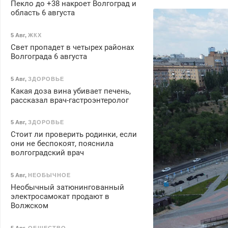
Пекло до +38 накроет Волгоград и
область 6 августа
5 Авг
,
ЖКХ
Свет пропадет в четырех районах
Волгограда 6 августа
5 Авг
,
ЗДОРОВЬЕ
Какая доза вина убивает печень,
рассказал врач-гастроэнтеролог
5 Авг
,
ЗДОРОВЬЕ
Стоит ли проверить родинки, если
они не беспокоят, пояснила
волгоградский врач
5 Авг
,
НЕОБЫЧНОЕ
Необычный затюнингованный
электросамокат продают в
Волжском
5 Авг
,
ОБЩЕСТВО