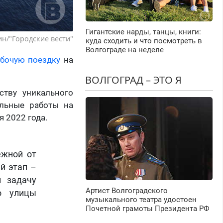
Гигантские нарды, танцы, книги:
н/"Городские вести"
куда сходить и что посмотреть в
Волгограде на неделе
абочую поездку
на
ВОЛГОГРАД – ЭТО Я
ству уникального
ельные работы на
 2022 года.
ежной от
й этап –
л задачу
Артист Волгоградского
о улицы
музыкального театра удостоен
Почетной грамоты Президента РФ