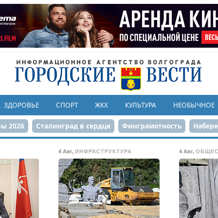
ЗДОРОВЬЕ
СПОРТ
ЖКХ
КУЛЬТУРА
НЕОБЫЧНОЕ
ы 2026
Сталинград в сердце
Финграмотность
Набер
а службе городу
80-летие Победы
Парк Героев-летчико
4 Авг
,
ИНФРАСТРУКТУРА
4 Авг
,
ОБЩЕ