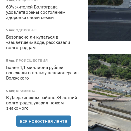
63% жителей Волгограда
удовлетворены состоянием
здоровья своей семьи
5 Авг
,
ЗДОРОВЬЕ
Безопасно ли купаться в
«зацветшей» воде, рассказали
волгоградцам
5 Авг
,
ПРОИСШЕСТВИЯ
Более 1,1 миллиона рублей
взыскали в пользу пенсионера из
Волжского
5 Авг
,
КРИМИНАЛ
В Дзержинском районе 34-летний
волгоградец ударил ножом
знакомого
вся новостная лента