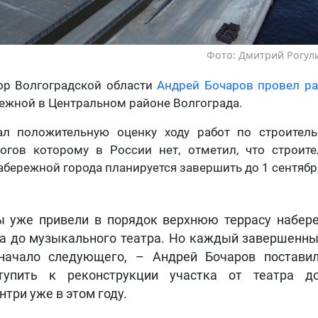
Фото: Дмитрий Рогули
ор Волгоградской области
Андрей Бочаров провел р
ежной в Центральном районе Волгограда.
ал положительную оценку ходу работ по строитель
логов которому в России нет, отметил, что строит
абережной города планируется завершить до 1 сентября
 уже привели в порядок верхнюю террасу набер
а до музыкального театра. Но каждый завершенны
начало следующего, – Андрей Бочаров постави
тупить к реконструкции участка от театра д
нтри уже в этом году.