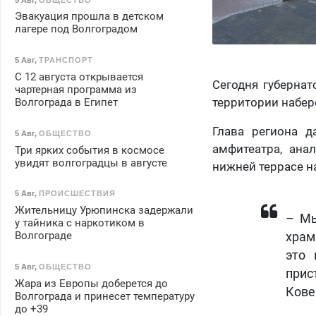
Эвакуация прошла в детском
лагере под Волгоградом
5 Авг
,
ТРАНСПОРТ
С 12 августа открывается
Сегодня губернат
чартерная программа из
территории набер
Волгограда в Египет
Глава региона д
5 Авг
,
ОБЩЕСТВО
амфитеатра, ана
Три ярких события в космосе
увидят волгоградцы в августе
нижней террасе н
5 Авг
,
ПРОИСШЕСТВИЯ
Жительницу Урюпинска задержали
– Мы
у тайника с наркотиком в
Волгограде
храм
это 
5 Авг
,
ОБЩЕСТВО
прис
Жара из Европы доберется до
Кове
Волгограда и принесет температуру
до +39