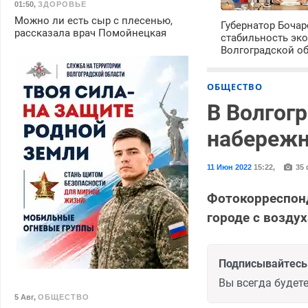
01:50
,
ЗДОРОВЬЕ
Можно ли есть сыр с плесенью,
Губернатор Боча
рассказала врач Помойнецкая
стабильность эк
Волгоградской о
ОБЩЕСТВО
В Волгог
набережн
11 Июн 2022
15:22
,
35 
Фотокорреспонд
городе с воздух
Подписывайтесь 
Вы всегда будете
5 Авг
,
ОБЩЕСТВО