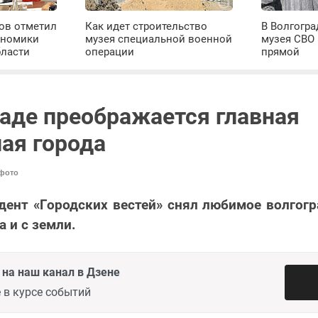
ров отметил
Как идет строительство
В Волгогра
ономики
музея специальной военной
музея СВО
бласти
операции
прямой
раде преображается главная
ая города
фото
ент «Городских вестей» снял любимое волгог
а и с земли.
на наш канал в Дзене
 в курсе событий