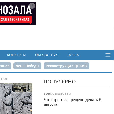
КОНКУРСЫ
ОБЪЯВЛЕНИЯ
ГАЗЕТА
ежная
День Победы
Реконструкция ЦПКиО
в
СТВО
ПОПУЛЯРНО
5 Авг
,
ОБЩЕСТВО
Что строго запрещено делать 6
августа