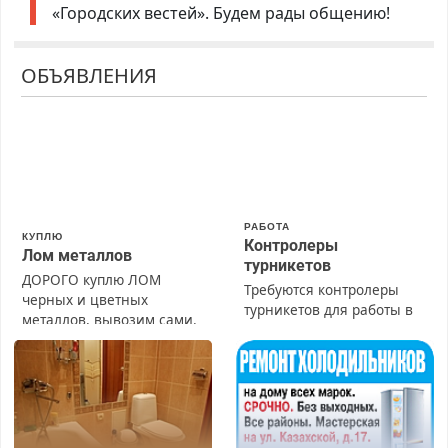
«Городских вестей». Будем рады общению!
ОБЪЯВЛЕНИЯ
РАБОТА
КУПЛЮ
Контролеры
Лом металлов
турникетов
ДОРОГО куплю ЛОМ
Требуются контролеры
черных и цветных
турникетов для работы в
металлов, вывозим сами.
Москве и Подмосковье
(мужчины, женщины).
Прием по ТК РФ. График
работы любой.
Бесплатное проживание.
З/п – до 96000 рублей до