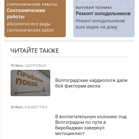
вычета налогов.
САНТЕХНИЧЕСКИЕ РАБОТЫ
Ежемесячно
БЫТОВАЯ ТЕХНИКА
Сантехнические
выплачивается денежная
Ремонт холодильников
работы
премия. Возможно
Ремонт холодильников
Абсолютно все виды
бесплатное обучение,
всех марок на дому.
сантехнических работ.
получение документов,
Быстро. Качественно.
работа инспектором по
Недорого.
транспортной
ЧИТАЙТЕ ТАКЖЕ
безопасности с з/п до
125000 руб.
30 Июл
,
ЗДОРОВЬЕ
Волгоградские кардиологи дали
бой факторам риска
30 Июл
,
ОБЩЕСТВО
В воспитательную колонию под
Волгоградом по пути в
Биробиджан завернул
мотоциклист