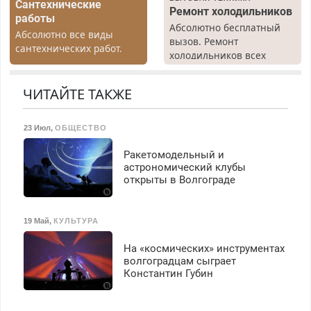
Сантехнические
Ремонт холодильников
работы
Абсолютно бесплатный
Абсолютно все виды
вызов. Ремонт
сантехнических работ.
холодильников всех
Быстро. Качественно.
марок на дому, с
Недорого.
гарантией. Все р-ны.
ЧИТАЙТЕ ТАКЖЕ
Срочно. Без выходных.
Пенсионерам – скидки до
40%. Мастер со стажем.
23 Июл
,
ОБЩЕСТВО
Ракетомодельный и
астрономический клубы
открыты в Волгограде
19 Май
,
КУЛЬТУРА
На «космических» инструментах
волгоградцам сыграет
Константин Губин