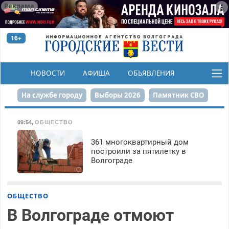
Реклама
16+
НОВОСТИ
АФИША
ОБЪЯВЛЕНИЯ
КОНКУРСЫ
На службе городу
Выборы 2026
Памятник СВО
Сталинград в сердце
Финграмотность
09:54
,
ОБЩЕСТВО
Набережная
День Победы
Реконструкция ЦПКиО
361 многоквартирный дом
построили за пятилетку в
Волгограде
80-летие Победы
Парк Героев-летчиков
ОБЩЕСТВО
В Волгограде отмоют