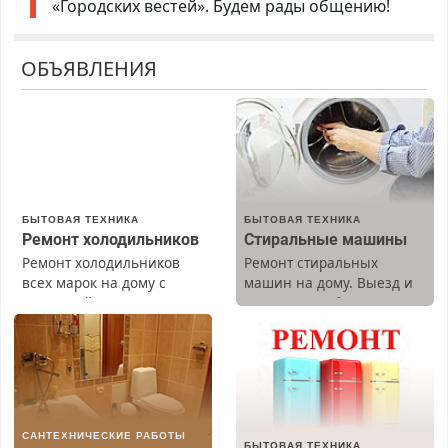
«Городских вестей». Будем рады общению!
ОБЪЯВЛЕНИЯ
БЫТОВАЯ ТЕХНИКА
БЫТОВАЯ ТЕХНИКА
Ремонт холодильников
Стиральные машины
Ремонт холодильников
Ремонт стиральных
всех марок на дому с
машин на дому. Выезд и
гарантией. Замена
диагностика бесплатно.
резины. Качественно.
Предусмотрены скидки.
Недорого. Без выходных.
Все районы. Скидка.
Вызов бесплатный.
САНТЕХНИЧЕСКИЕ РАБОТЫ
БЫТОВАЯ ТЕХНИКА