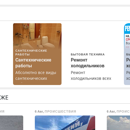
САНТЕХНИЧЕСКИЕ
РАБОТЫ
БЫТОВАЯ ТЕХНИКА
Б
Сантехнические
Ремонт
Р
работы
холодильников
х
Абсолютно все виды
Ремонт
Р
сантехнических
холодильников всех
х
работ. Быстро.
марок на дому с
м
Качественно.
гарантией. Замена
Недорого.
резины. Качественно.
КЖЕ
Недорого. Без
о
выходных. Все
ИЯ
6 Авг
,
ПРОИСШЕСТВИЯ
6 Авг
,
ПРОИС
ты
районы. Скидка.
Вызов бесплатный.
о