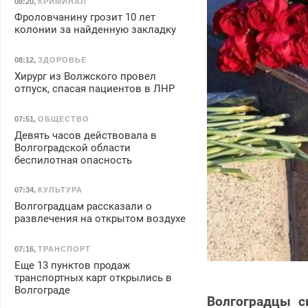
08:20
,
КРИМИНАЛ
Фроловчанину грозит 10 лет
колонии за найденную закладку
08:12
,
ЗДОРОВЬЕ
Хирург из Волжского провел
отпуск, спасая пациентов в ЛНР
07:51
,
ОБЩЕСТВО
Девять часов действовала в
Волгоградской области
беспилотная опасность
07:34
,
КУЛЬТУРА
Волгоградцам рассказали о
развлечения на открытом воздухе
07:16
,
ТРАНСПОРТ
Еще 13 пунктов продаж
транспортных карт открылись в
Волгограде
Волгоградцы с