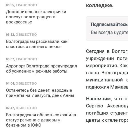
колледже.
06:55
,
ТРАНСПОРТ
Дополнительные электрички
повезут волгоградцев в
воскресенье
Подписывайтесь 
Вы всегда будете
06:32
,
ОБЩЕСТВО
Волгоградцам рассказали как
спастись от летнего пекла
Сегодня в Волгог
учреждении поги
06:07
,
ТРАНСПОРТ
мероприятия. Ка
Аэропорт Волгограда предупредил
об усиленном режиме работы
глава Волгоград
муниципальной 
04:04
,
ОБЩЕСТВО
подножия Мамаева
Останетесь без денег: народные
приметы на 7 августа, день Анны
Напомним, что н
Сергею Аксенов
02:47
,
ОБЩЕСТВО
погибших студент
Волгоградская область сохранила
цветы к стеле гор
статус региона с дешевым
бензином в ЮФО