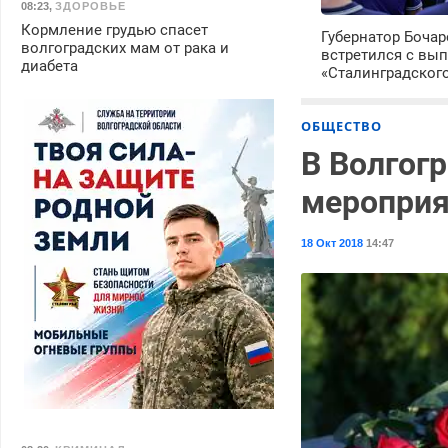
08:23
,
ЗДОРОВЬЕ
Кормление грудью спасет
Губернатор Боча
волгоградских мам от рака и
встретился с вы
диабета
«Сталинградског
ОБЩЕСТВО
В Волгог
мероприя
18 Окт 2018
14:47