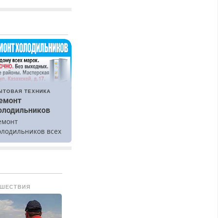
ЫТОВАЯ ТЕХНИКА
емонт
олодильников
емонт
олодильников всех
арок на дому.
ШЕСТВИЯ