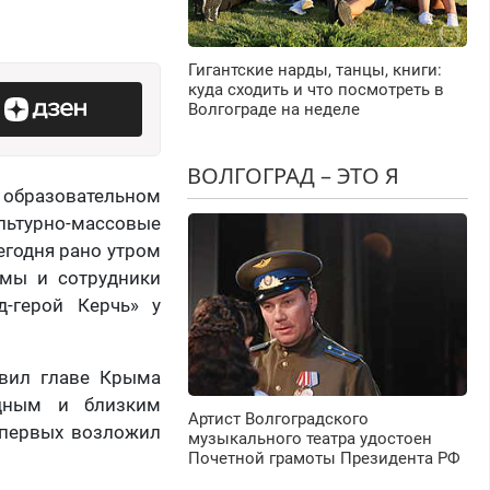
Гигантские нарды, танцы, книги:
куда сходить и что посмотреть в
Волгограде на неделе
ВОЛГОГРАД – ЭТО Я
в образовательном
льтурно-массовые
егодня рано утром
думы и сотрудники
-герой Керчь» у
авил главе Крыма
одным и близким
Артист Волгоградского
з первых возложил
музыкального театра удостоен
Почетной грамоты Президента РФ