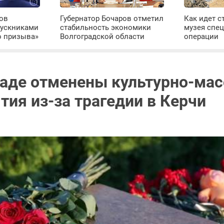
ров
Губернатор Бочаров отметил
Как идет с
пускниками
стабильность экономики
музея спе
о призыва»
Волгоградской области
операции
раде отменены культурно-ма
тия из-за трагедии в Керчи