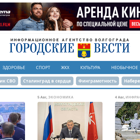
ЗДОРОВЬЕ
СПОРТ
ЖКХ
КУЛЬТУРА
НЕОБЫЧНОЕ
ик СВО
Сталинград в сердце
Финграмотность
Набер
а службе городу
80-летие Победы
Парк Героев-летчико
5 Авг
,
ЭКОНОМИКА
4 Авг
,
ИНФРА