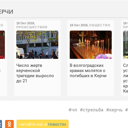
ЕРЧИ
18 Окт 2018
,
18
ВО
18 Окт 2018
,
ОБЩЕСТВО
ПРОИСШЕСТВИЯ
П
Число жертв
В волгоградских
С
и
керченской
храмах молятся о
у
трагедии выросло
погибших в Керчи
л
до 21
у
к
К
чп
стрельба
керчь
читайте нас в
Новостях