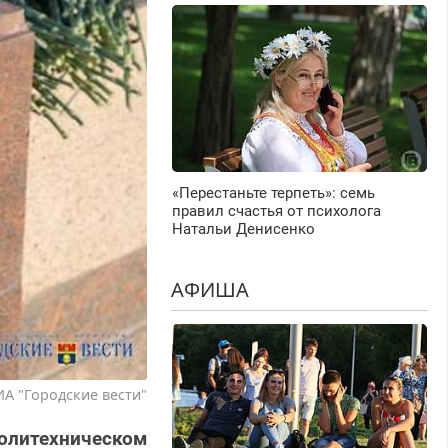
«Перестаньте терпеть»: семь
правил счастья от психолога
Натальи Денисенко
АФИША
ИА "Городские вести"
олитехническом