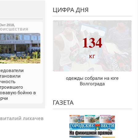
ЦИФРА ДНЯ
 Окт 2018
,
РОИСШЕСТВИЯ
134
кг
ледователи
становили
одежды собрали на юге
ичность
Волгограда
строившего
ровавую бойню в
ерчи
ГАЗЕТА
виталий лихачев