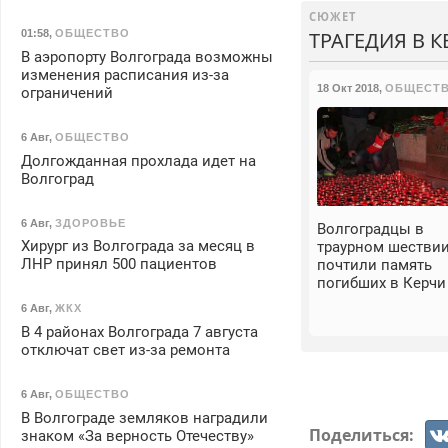
СЮЖЕТ
ТРАГЕДИЯ В К
01:58
,
ОБЩЕСТВО
В аэропорту Волгограда возможны
изменения расписания из-за
18 Окт 2018
,
ОБЩЕСТ
ограничений
6 Авг
,
ОБЩЕСТВО
Долгожданная прохлада идет на
Волгоград
6 Авг
,
ЗДОРОВЬЕ
Волгоградцы в
Хирург из Волгограда за месяц в
траурном шестви
ЛНР принял 500 пациентов
почтили память
погибших в Керчи
6 Авг
,
ЖКХ
В 4 районах Волгограда 7 августа
отключат свет из-за ремонта
6 Авг
,
ОБЩЕСТВО
В Волгограде земляков наградили
Поделиться:
знаком «За верность Отечеству»