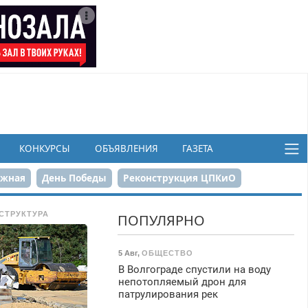
КОНКУРСЫ
ОБЪЯВЛЕНИЯ
ГАЗЕТА
ежная
День Победы
Реконструкция ЦПКиО
в
СТРУКТУРА
ПОПУЛЯРНО
5 Авг
,
ОБЩЕСТВО
В Волгограде спустили на воду
непотопляемый дрон для
патрулирования рек