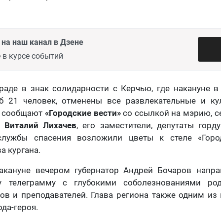
на наш канал в Дзене
 в курсе событий
раде в знак солидарности с Керчью, где накануне 
б 21 человек, отменены все развлекательные и ку
к сообщают
«Городские вести»
со ссылкой на мэрию, с
а
Виталий Лихачев
, его заместители, депутаты гор
службы спасения возложили цветы к стеле «Город
 кургана.
акануне вечером губернатор Андрей Бочаров напр
у телеграмму с глубокими соболезнованиями р
ов и преподавателей. Глава региона также одним и
ода-героя.