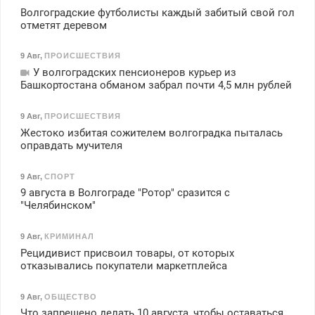
Волгоградские футболисты каждый забитый свой гол
отметят деревом
9 Авг
,
ПРОИСШЕСТВИЯ
У волгоградских пенсионеров курьер из
Башкортостана обманом забрал почти 4,5 млн рублей
9 Авг
,
ПРОИСШЕСТВИЯ
Жестоко избитая сожителем волгоградка пыталась
оправдать мучителя
9 Авг
,
СПОРТ
9 августа в Волгограде "Ротор" сразится с
"Челябинском"
9 Авг
,
КРИМИНАЛ
Рецидивист присвоил товары, от которых
отказывались покупатели маркетплейса
9 Авг
,
ОБЩЕСТВО
Что запрещено делать 10 августа, чтобы оставаться