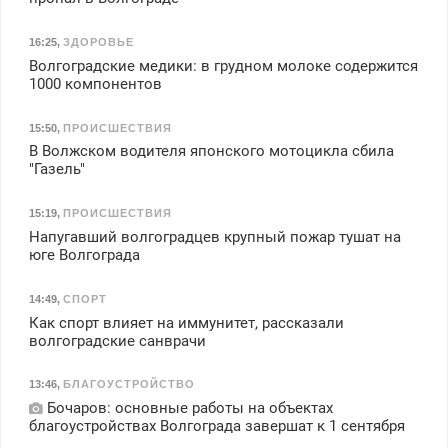
работа инспектором по
транспортной
16:25
,
ЗДОРОВЬЕ
безопасности с з/п до
Волгоградские медики: в грудном молоке содержится
125000 руб.
1000 компонентов
15:50
,
ПРОИСШЕСТВИЯ
В Волжском водителя японского мотоцикла сбила
"Газель"
15:19
,
ПРОИСШЕСТВИЯ
Напугавший волгоградцев крупный пожар тушат на
юге Волгограда
14:49
,
СПОРТ
Как спорт влияет на иммунитет, рассказали
волгоградские санврачи
13:46
,
БЛАГОУСТРОЙСТВО
Бочаров: основные работы на объектах
благоустройствах Волгограда завершат к 1 сентября