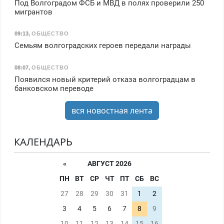
Под Волгоградом ФСБ и МВД в полях проверили 250
мигрантов
09:13
,
ОБЩЕСТВО
Семьям волгоградских героев передали награды
08:07
,
ОБЩЕСТВО
Появился новый критерий отказа волгоградцам в
банковском переводе
вся новостная лента
КАЛЕНДАРЬ
«
АВГУСТ 2026
ПН
ВТ
СР
ЧТ
ПТ
СБ
ВС
27
28
29
30
31
1
2
3
4
5
6
7
8
9
10
11
12
13
14
15
16