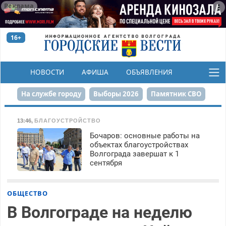
Реклама
16+
НОВОСТИ
АФИША
ОБЪЯВЛЕНИЯ
КОНКУРСЫ
На службе городу
Выборы 2026
Памятник СВО
Сталинград в сердце
Финграмотность
13:46
,
БЛАГОУСТРОЙСТВО
Бочаров: основные работы на
Набережная
День Победы
Реконструкция ЦПКиО
объектах благоустройствах
Волгограда завершат к 1
80-летие Победы
Парк Героев-летчиков
сентября
ОБЩЕСТВО
В Волгограде на неделю