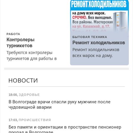
Недорого.
гарантией. Все р-ны.
Срочно. Без выходных.
Пенсионерам – скидки до
40%. Мастер со стажем.
РАБОТА
БЫТОВАЯ ТЕХНИКА
Контролеры
Ремонт холодильников
турникетов
Ремонт холодильников
Требуются контролеры
всех марок на дому.
турникетов для работы в
Москве и Подмосковье
(мужчины, женщины).
Прием по ТК РФ. График
НОВОСТИ
работы любой.
Бесплатное проживание.
З/п – до 96000 рублей до
18:00
,
ЗДОРОВЬЕ
вычета налогов.
В Волгограде врачи спасли руку мужчине после
Ежемесячно
чудовищной аварии
выплачивается денежная
премия. Возможно
17:03
,
ПРОИСШЕСТВИЯ
бесплатное обучение,
Без памяти и ориентации в пространстве пенсионер
получение документов,
пропал в Волгограде