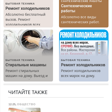
САНТЕХНИЧЕСКИЕ РАБОТЫ
БЫТОВАЯ ТЕХНИКА
Сантехнические
Ремонт холодильников
работы
Абсолютно бесплатный
Абсолютно все виды
вызов. Ремонт
сантехнических работ.
холодильников всех
Быстро. Качественно.
марок на дому, с
Недорого.
гарантией. Все р-ны.
Срочно. Без выходных.
Пенсионерам – скидки до
40%. Мастер со стажем.
БЫТОВАЯ ТЕХНИКА
БЫТОВАЯ ТЕХНИКА
Стиральные машины
Ремонт холодильников
Ремонт стиральных
Ремонт холодильников
машин на дому. Выезд и
всех марок на дому.
диагностика бесплатно.
Предусмотрены скидки.
ЧИТАЙТЕ ТАКЖЕ
12:25
,
ОБЩЕСТВО