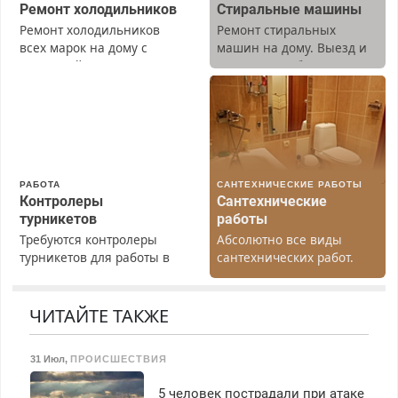
Ремонт холодильников
Стиральные машины
Ремонт холодильников
Ремонт стиральных
всех марок на дому с
машин на дому. Выезд и
гарантией. Замена
диагностика бесплатно.
резины. Качественно.
Предусмотрены скидки.
Недорого. Без выходных.
Все районы. Скидка.
Вызов бесплатный.
РАБОТА
САНТЕХНИЧЕСКИЕ РАБОТЫ
Контролеры
Сантехнические
турникетов
работы
Требуются контролеры
Абсолютно все виды
турникетов для работы в
сантехнических работ.
Москве и Подмосковье
Быстро. Качественно.
(мужчины, женщины).
Недорого.
Прием по ТК РФ. График
ЧИТАЙТЕ ТАКЖЕ
работы любой.
Бесплатное проживание.
31 Июл
,
ПРОИСШЕСТВИЯ
З/п – до 96000 рублей до
вычета налогов.
5 человек пострадали при атаке