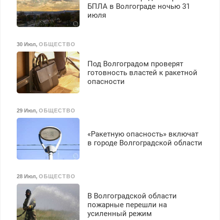
Ежемесячно
БПЛА в Волгограде ночью 31
выплачивается денежная
июля
премия. Возможно
бесплатное обучение,
получение документов,
30 Июл
,
ОБЩЕСТВО
работа инспектором по
транспортной
Под Волгоградом проверят
безопасности с з/п до
готовность властей к ракетной
125000 руб.
опасности
29 Июл
,
ОБЩЕСТВО
«Ракетную опасность» включат
в городе Волгоградской области
28 Июл
,
ОБЩЕСТВО
В Волгоградской области
пожарные перешли на
усиленный режим