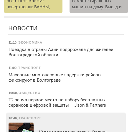
ВОССТАНОВЛЕНИЕ
Ремонт стиральных
поверхности: ВАННЫ,
машин на дому. Выезд и
раковины, подоконника.
диагностика бесплатно.
От скола до полной
Предусмотрены скидки.
реставрации. 100%
НОВОСТИ
результат.
11:10
,
ЭКОНОМИКА
Поездка в страны Азии подорожала для жителей
Волгоградской области
11:00
,
ТРАНСПОРТ
Массовые многочасовые задержки рейсов
фиксируют в Волгограде
10:50
,
ОБЩЕСТВО
Т2 занял первое место по набору бесплатных
сервисов цифровой защиты – J'son & Partners
10:46
,
ТРАНСПОРТ