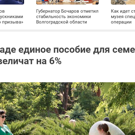
ров
Губернатор Бочаров отметил
Как идет с
пускниками
стабильность экономики
музея спе
о призыва»
Волгоградской области
операции
раде единое пособие для семе
величат на 6%