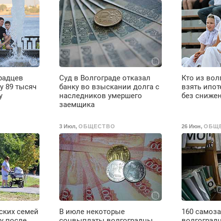
Пенсионерам –
В
скидки до 40%.
Мастер со стажем.
радцев
Суд в Волгограде отказал
Кто из вол
у 89 тысяч
банку во взыскании долга с
взять ипо
у
наследников умершего
без сниже
заемщика
3 Июл
,
ОБЩЕСТВО
26 Июн
,
ОБЩ
ских семей
В июле некоторые
160 самоз
у после
соцвыплаты волгоградцы
волгоградц