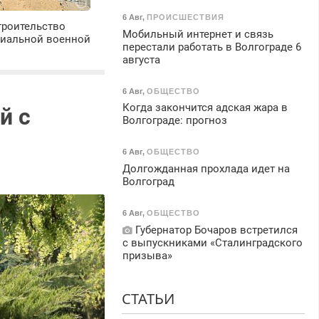
6 Авг
,
ПРОИСШЕСТВИЯ
троительство
Мобильный интернет и связь
циальной военной
перестали работать в Волгограде 6
августа
6 Авг
,
ОБЩЕСТВО
Когда закончится адская жара в
й с
Волгограде: прогноз
6 Авг
,
ОБЩЕСТВО
Долгожданная прохлада идет на
Волгоград
6 Авг
,
ОБЩЕСТВО
Губернатор Бочаров встретился
с выпускниками «Сталинградского
призыва»
СТАТЬИ