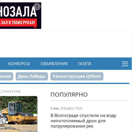
КОНКУРСЫ
ОБЪЯВЛЕНИЯ
ГАЗЕТА
ежная
День Победы
Реконструкция ЦПКиО
в
СТРУКТУРА
ПОПУЛЯРНО
5 Авг
,
ОБЩЕСТВО
В Волгограде спустили на воду
непотопляемый дрон для
патрулирования рек