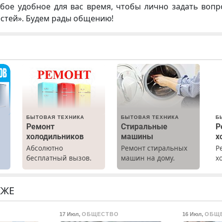
бое удобное для вас время, чтобы лично задать воп
естей». Будем рады общению!
БЫТОВАЯ ТЕХНИКА
БЫТОВАЯ ТЕХНИКА
Б
Ремонт
Стиральные
Р
холодильников
машины
х
Абсолютно
Ремонт стиральных
Р
х
бесплатный вызов.
машин на дому.
х
Ремонт
Выезд и диагностика
м
холодильников всех
бесплатно.
г
марок на дому, с
Предусмотрены
р
КЖЕ
гарантией. Все р-ны.
скидки.
Н
Срочно. Без
в
17 Июл
,
ОБЩЕСТВО
16 Июл
,
ОБЩ
выходных.
р