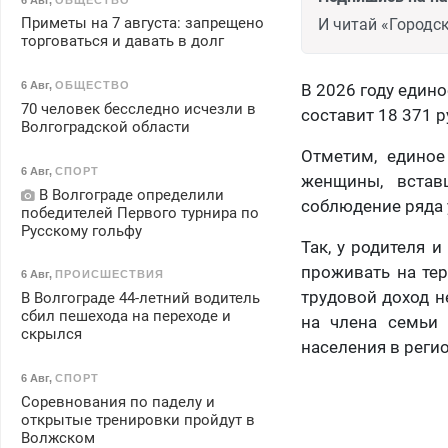
Приметы на 7 августа: запрещено
И читай «Городск
торговаться и давать в долг
6 Авг
,
ОБЩЕСТВО
В 2026 году един
70 человек бесследно исчезли в
составит 18 371 
Волгоградской области
Отметим, единое
6 Авг
,
СПОРТ
женщины, встав
В Волгограде определили
соблюдение ряда 
победителей Первого турнира по
Русскому гольфу
Так, у родителя 
проживать на тер
6 Авг
,
ПРОИСШЕСТВИЯ
трудовой доход н
В Волгограде 44-летний водитель
сбил пешехода на переходе и
на члена семьи
скрылся
населения в регио
6 Авг
,
СПОРТ
Соревнования по паделу и
открытые тренировки пройдут в
Волжском