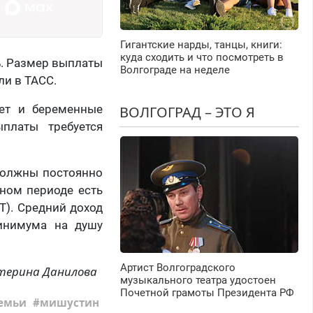
Гигантские нарды, танцы, книги:
куда сходить и что посмотреть в
%. Размер выплаты
Волгограде на неделе
ли в ТАСС.
лет и беременные
ВОЛГОГРАД – ЭТО Я
платы требуется
 должны постоянно
тном периоде есть
Т). Средний доход
инимума на душу
Артист Волгоградского
терина Данилова
музыкального театра удостоен
Почетной грамоты Президента РФ
емьи
мишустин