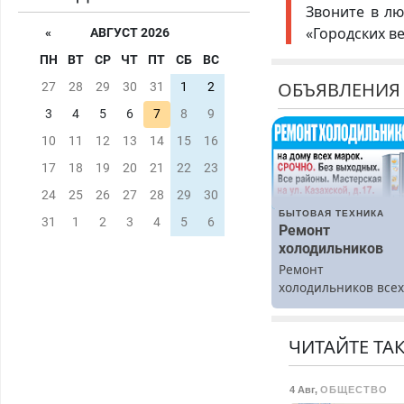
Звоните в лю
«Городских в
«
АВГУСТ 2026
ПН
ВТ
СР
ЧТ
ПТ
СБ
ВС
ОБЪЯВЛЕНИЯ
27
28
29
30
31
1
2
3
4
5
6
7
8
9
10
11
12
13
14
15
16
17
18
19
20
21
22
23
24
25
26
27
28
29
30
БЫТОВАЯ ТЕХНИКА
31
1
2
3
4
5
6
Ремонт
холодильников
Ремонт
холодильников все
марок на дому.
ЧИТАЙТЕ ТА
4 Авг
,
ОБЩЕСТВО