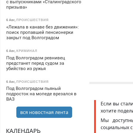
с выпускниками «Сталинградского
призыва»
6 Авг
,
ПРОИСШЕСТВИЯ
«Лежала в канаве без движения»:
поиск пропавшей пенсионерки
закрыт под Волгоградом
6 Авг
,
КРИМИНАЛ
Под Волгоградом ревнивец
предстанет перед судом за
убийство из ружья
6 Авг
,
ПРОИСШЕСТВИЯ
Под Волгоградом пьяный
подросток на мопеде врезался в
ВАЗ
Если вы стал
хотите подел
вся новостная лента
Мы доступ
социальных с
КАЛЕНДАРЬ