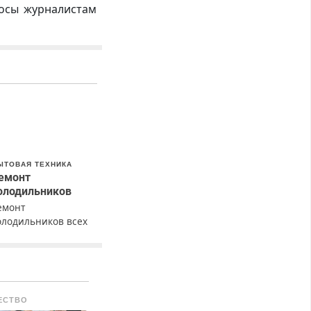
росы журналистам
ЫТОВАЯ ТЕХНИКА
емонт
олодильников
емонт
олодильников всех
арок на дому с
арантией. Замена
езины. Качественно.
едорого. Без
ыходных. Все
ЕСТВО
айоны. Скидка.