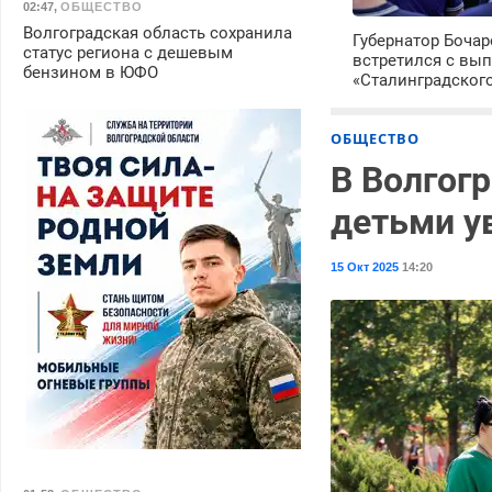
02:47
,
ОБЩЕСТВО
Волгоградская область сохранила
Губернатор Боча
статус региона с дешевым
встретился с вы
бензином в ЮФО
«Сталинградског
ОБЩЕСТВО
В Волгог
детьми у
15 Окт 2025
14:20