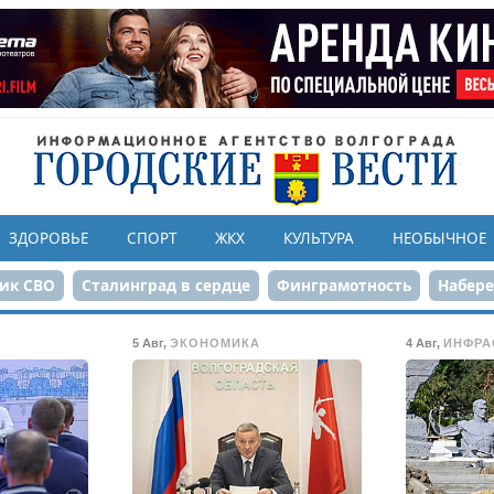
ЗДОРОВЬЕ
СПОРТ
ЖКХ
КУЛЬТУРА
НЕОБЫЧНОЕ
ик СВО
Сталинград в сердце
Финграмотность
Набер
а службе городу
80-летие Победы
Парк Героев-летчико
5 Авг
,
ЭКОНОМИКА
4 Авг
,
ИНФРА