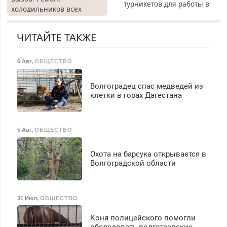
турникетов для работы в
холодильников всех
Москве и Подмосковье
марок на дому, с
(мужчины, женщины).
гарантией. Все р-ны.
Прием по ТК РФ. График
ЧИТАЙТЕ ТАКЖЕ
Срочно. Без выходных.
работы любой.
Пенсионерам – скидки до
Бесплатное проживание.
40%. Мастер со стажем.
6 Авг
,
ОБЩЕСТВО
З/п – до 96000 рублей до
вычета налогов.
Ежемесячно
Волгоградец спас медведей из
выплачивается денежная
клетки в горах Дагестана
премия. Возможно
бесплатное обучение,
получение документов,
5 Авг
,
ОБЩЕСТВО
работа инспектором по
транспортной
Охота на барсука открывается в
безопасности с з/п до
Волгоградской области
125000 руб.
31 Июл
,
ОБЩЕСТВО
Коня полицейского помогли
обследовать волгоградские