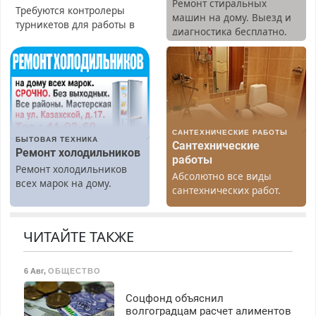
Ремонт стиральных
Требуются контролеры
машин на дому. Выезд и
турникетов для работы в
диагностика бесплатно.
Москве и Подмосковье
Предусмотрены скидки.
(мужчины, женщины).
Прием по ТК РФ. График
работы любой.
Бесплатное проживание.
З/п – до 96000 рублей до
вычета налогов.
САНТЕХНИЧЕСКИЕ РАБОТЫ
Ежемесячно
БЫТОВАЯ ТЕХНИКА
Сантехнические
выплачивается денежная
Ремонт холодильников
работы
премия. Возможно
Ремонт холодильников
Абсолютно все виды
бесплатное обучение,
всех марок на дому.
сантехнических работ.
получение документов,
Быстро. Качественно.
работа инспектором по
Недорого.
транспортной
ЧИТАЙТЕ ТАКЖЕ
безопасности с з/п до
125000 руб.
6 Авг
,
ОБЩЕСТВО
Соцфонд объяснил
волгоградцам расчет алиментов