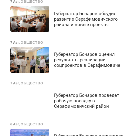
7 Авг
,
ОБЩЕСТВО
З/п – до 96000 рублей до
вычета налогов.
Губернатор Бочаров обсудил
Ежемесячно
развитие Серафимовичского
выплачивается денежная
района и новые проекты
премия. Возможно
бесплатное обучение,
получение документов,
7 Авг
,
ОБЩЕСТВО
работа инспектором по
транспортной
Губернатор Бочаров оценил
безопасности с з/п до
результаты реализации
125000 руб.
соцпроектов в Серафимовиче
7 Авг
,
ОБЩЕСТВО
Губернатор Бочаров проведет
рабочую поездку в
Серафимовичский район
6 Авг
,
ОБЩЕСТВО