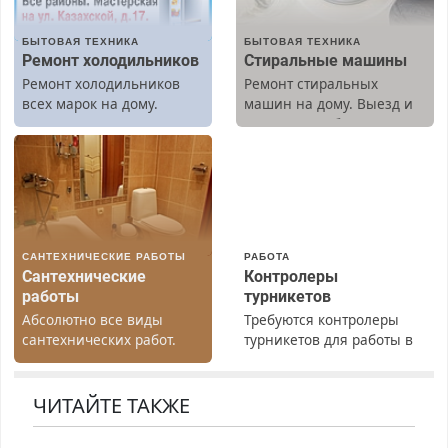
БЫТОВАЯ ТЕХНИКА
БЫТОВАЯ ТЕХНИКА
Ремонт холодильников
Стиральные машины
Ремонт холодильников
Ремонт стиральных
всех марок на дому.
машин на дому. Выезд и
диагностика бесплатно.
Предусмотрены скидки.
САНТЕХНИЧЕСКИЕ РАБОТЫ
РАБОТА
Сантехнические
Контролеры
работы
турникетов
Абсолютно все виды
Требуются контролеры
сантехнических работ.
турникетов для работы в
Быстро. Качественно.
Москве и Подмосковье
Недорого.
(мужчины, женщины).
Прием по ТК РФ. График
ЧИТАЙТЕ ТАКЖЕ
работы любой.
Бесплатное проживание.